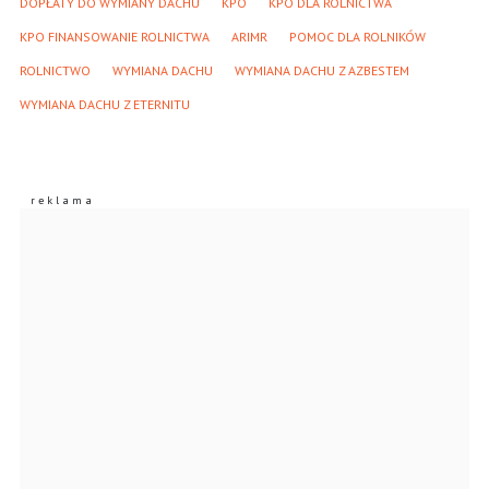
DOPŁATY DO WYMIANY DACHU
KPO
KPO DLA ROLNICTWA
KPO FINANSOWANIE ROLNICTWA
ARIMR
POMOC DLA ROLNIKÓW
ROLNICTWO
WYMIANA DACHU
WYMIANA DACHU Z AZBESTEM
WYMIANA DACHU Z ETERNITU