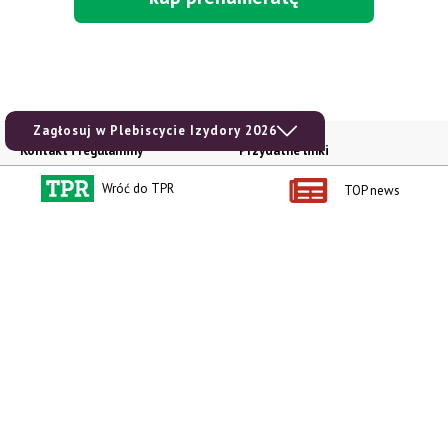
Zagłosuj w Plebiscycie Izydory 2026
Kontakt i regulaminy
Przydatne linki
Kontakt
Ceny rolnicze
Wróć do TPR
TOP news
Reklama
Newsletter rolniczy
Polityka prywatności
Rolniczy Alert Cenowy
Regulamin
Pogoda
RODO
Ogłoszenia drobne
Konkursy TPR
e-Wydania TPR
Kącik Samotnych Serc
Porgram TV
agrarsklep.pl
RSS