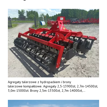
Agregaty talerzowe z hydropackiem i brony
talerzowe kompaktowe. Agregaty 2,5-13900zł, 2,7m-14500zł,
3,0m-15000zł. Brony 2,5m-13500zł, 2,7m-14000zł,
3,0m-14800zł. Tel. 500 800 106, www.agrieko.pl