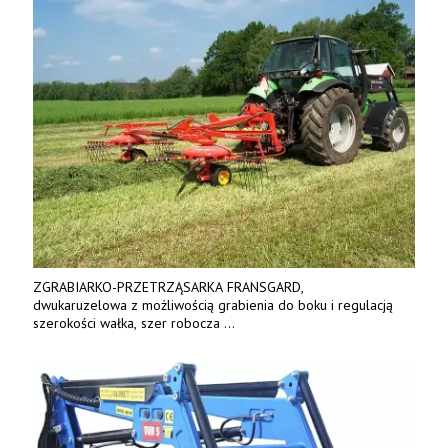
ZGRABIARKO-PRZETRZĄSARKA FRANSGARD,
dwukaruzelowa z możliwością grabienia do boku i regulacją
szerokości wałka, szer robocza
do 6 m. Mocna konstrukcja. Karchex.
Tel. 606 211 056, 507 158 699.