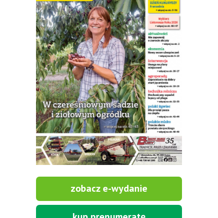
zobacz e-wydanie
kup prenumeratę