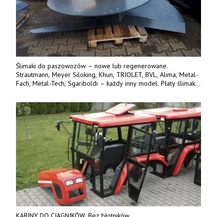
Ślimaki do paszowozów – nowe lub regenerowane.
Strautmann, Meyer Siloking, Khun, TRIOLET, BVL, Alima, Metal-
Fach, Metal-Tech, Sgariboldi – każdy inny model. Płaty ślimaka
wykonane z blachy o podwyższonej wytrzymałości na ścieranie
– 15 lub 18 mm. Możliwa wymiana i dowóz na miejsce – cała
Polska. Tel. 609 144 596.
KABINY DO CIĄGNIKÓW. Bez błotników