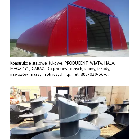
Konstrukcje stalowe, łukowe. PRODUCENT. WIATA, HALA,
MAGAZYN, GARAŻ. Do płodów rolnych, słomy, trzody,
nawozów, maszyn rolniczych, itp. Tel. 882-020-364,
664-125-869, 604-407-206. www.olimet.eu