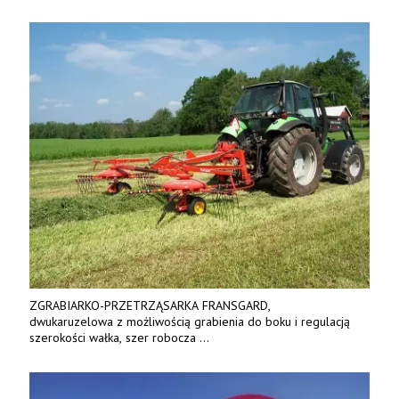
ZGRABIARKO-PRZETRZĄSARKA FRANSGARD,
dwukaruzelowa z możliwością grabienia do boku i regulacją
szerokości wałka, szer robocza
do 6 m. Mocna konstrukcja. Karchex.
Tel. 606 211 056, 507 158 699.