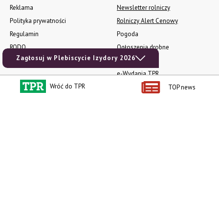
Reklama
Newsletter rolniczy
Polityka prywatności
Rolniczy Alert Cenowy
Regulamin
Pogoda
RODO
Ogłoszenia drobne
Zagłosuj w Plebiscycie Izydory 2026
Konkursy TPR
e-Wydania TPR
Wróć do TPR
Kącik Samotnych Serc
TOP news
Porgram TV
agrarsklep.pl
RSS
Produkty dla Ciebie
Kategorie
Zamów prenumeratę TPR
Wiadomości
Kup Tygodnik
Rynki
Album 40 lat na biegu.
Pieniądze
Niezawodne maszyny polskiej
Prawo
wsi