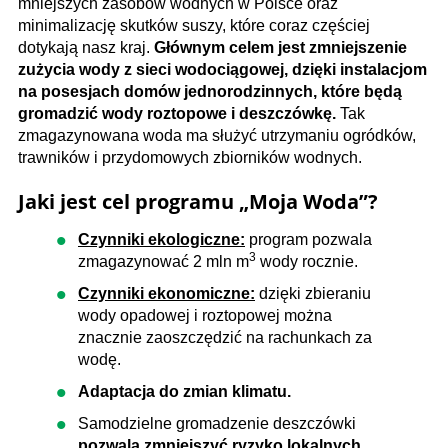
mniejszych zasobów wodnych w Polsce oraz
minimalizację skutków suszy, które coraz częściej
dotykają nasz kraj.
Głównym celem jest zmniejszenie
zużycia wody z sieci wodociągowej, dzięki instalacjom
na posesjach domów jednorodzinnych, które będą
gromadzić wody roztopowe i deszczówkę.
Tak
zmagazynowana woda ma służyć utrzymaniu ogródków,
trawników i przydomowych zbiorników wodnych.
Jaki jest cel programu „Moja Woda”?
Czynniki ekologiczne:
program pozwala
3
zmagazynować 2 mln m
wody rocznie.
Czynniki ekonomiczne:
dzięki zbieraniu
wody opadowej i roztopowej można
znacznie zaoszczędzić na rachunkach za
wodę.
Adaptacja do zmian klimatu.
Samodzielne gromadzenie deszczówki
pozwala zmniejszyć ryzyko lokalnych