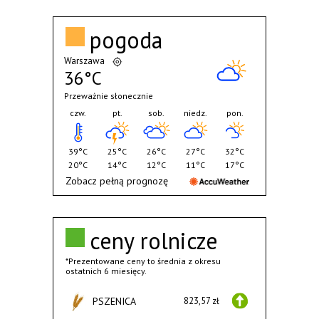
pogoda
Warszawa
36°C
Przeważnie słonecznie
czw.
pt.
sob.
niedz.
pon.
39°C
25°C
26°C
27°C
32°C
20°C
14°C
12°C
11°C
17°C
Zobacz pełną prognozę
ceny rolnicze
*Prezentowane ceny to średnia z okresu
ostatnich 6 miesięcy.
PSZENICA
823,57 zł