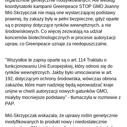
organizmów genetycznie modyfikowanych. Ale według
koordynatorki kampanii Greenpeace STOP GMO Joanny
Miś-Skrzypczak nie mają one wystarczającej podstawy
prawnej, by zakazy były w pełni bezpieczne, gdyż oparte
są o przepisy dotyczące rynków wewnętrznych, a nie
środowiskowych. Co więcej zezwalają na udział
koncernów biotechnologicznych w procesie autoryzacji
upraw, co Greenpeace uznaje za niedopuszczalne.
"Wszystkie te zapisy oparte są o art. 114 Traktatu o
funkcjonowaniu Unii Europejskiej, który odnosi się do
rynków wewnętrznych. Jakby było umocowanie w art.
192, dotyczącym ochrony środowiska, wówczas obrona
zakazów, które mam nadzieję będą wprowadzać kraje
unijne w chwili autoryzacji nowych gatunków GMO,
miałyby mocniejsze podstawy" - tłumaczyła w rozmowie z
PAP.
Miś-Skrzypczak wskazała, że uprawy roślin genetycznie
modyfikowanych to produkt nowy i niedostatecznie