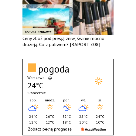
RAPORT RYNKOWY
Ceny zbóż pod presją żniw, świnie mocno
drożeją. Co z paliwem? [RAPORT 7.08]
pogoda
Warszawa
24°C
Słonecznie
sob.
niedz.
pon.
wt.
śr.
24°C
26°C
32°C
25°C
24°C
11°C
12°C
18°C
10°C
10°C
Zobacz pełną prognozę