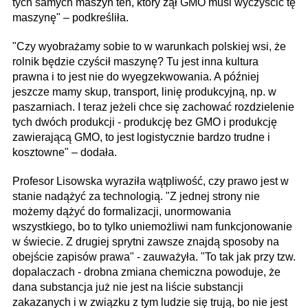
tych samych maszyn ten, który żął GMO musi wyczyścić tę
maszynę" – podkreśliła.
"Czy wyobrażamy sobie to w warunkach polskiej wsi, że
rolnik będzie czyścił maszynę? Tu jest inna kultura
prawna i to jest nie do wyegzekwowania. A później
jeszcze mamy skup, transport, linię produkcyjną, np. w
paszarniach. I teraz jeżeli chce się zachować rozdzielenie
tych dwóch produkcji - produkcję bez GMO i produkcję
zawierającą GMO, to jest logistycznie bardzo trudne i
kosztowne" – dodała.
Profesor Lisowska wyraziła wątpliwość, czy prawo jest w
stanie nadążyć za technologią. "Z jednej strony nie
możemy dążyć do formalizacji, unormowania
wszystkiego, bo to tylko uniemożliwi nam funkcjonowanie
w świecie. Z drugiej sprytni zawsze znajdą sposoby na
obejście zapisów prawa" - zauważyła. "To tak jak przy tzw.
dopalaczach - drobna zmiana chemiczna powoduje, że
dana substancja już nie jest na liście substancji
zakazanych i w związku z tym ludzie się trują, bo nie jest