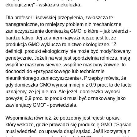
ekologicznej" - wskazała ekolożka.
Dla profesor Lisowskiej przepylenia, zwłaszcza te
transgraniczne, to mniejszy problem niż mechaniczne
zanieczyszczenie domieszką GMO, o które – jak twierdzi -
bardzo łatwo. Jej zdaniem najważniejsze jest to, że
produkcja GMO wyklucza rolnictwo ekologiczne. "Z
definicji, produkt ekologiczny nie może być modyfikowany
genetycznie. Jeżeli na wsi jest spółdzielnia rolnicza, mają
wspólne maszyny siewne, wspólne maszyny żniwne, to
dochodzi do +przypadkowego lub technicznie
nieuniknionego zanieczyszczenia+. Przepisy mówią, że
gdy domieszka GMO wynosi mniej niż 0,9 proc. to de facto
uznajemy, że jej nie ma. Ale jeżeli domieszka wynosi
powyżej 0,9 proc. to produkt musi być oznakowany jako
zawierający GMO" - powiedziała.
Wspomniała również, że potrzebny jest rejestr upraw,
który wskaże, gdzie prowadzi się produkcję GMO. "Sąsiad
musi wiedzieć, co uprawia drugi sąsiad. Jeśli korzystają z