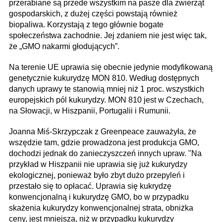
przerabiane są przede wszystkim na pasze dla zwierząt
gospodarskich, z dużej części powstają również
biopaliwa. Korzystają z tego głównie bogate
społeczeństwa zachodnie. Jej zdaniem nie jest więc tak,
że „GMO nakarmi głodujących”.
Na terenie UE uprawia się obecnie jedynie modyfikowaną
genetycznie kukurydzę MON 810. Według dostępnych
danych uprawy te stanowią mniej niż 1 proc. wszystkich
europejskich pól kukurydzy. MON 810 jest w Czechach,
na Słowacji, w Hiszpanii, Portugalii i Rumunii.
Joanna Miś-Skrzypczak z Greenpeace zauważyła, że
wszędzie tam, gdzie prowadzona jest produkcja GMO,
dochodzi jednak do zanieczyszczeń innych upraw. "Na
przykład w Hiszpanii nie uprawia się już kukurydzy
ekologicznej, ponieważ było zbyt dużo przepyleń i
przestało się to opłacać. Uprawia się kukrydzę
konwencjonalną i kukurydzę GMO, bo w przypadku
skażenia kukurydzy konwencjonalnej strata, obniżka
ceny, jest mniejsza, niż w przypadku kukurydzy