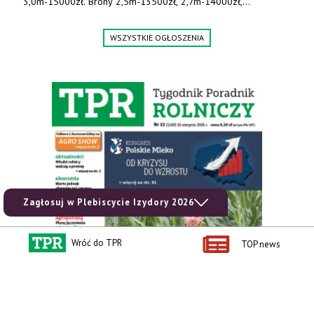
3,0m-15000zł. Brony 2,5m-13500zł, 2,7m-14000zł,
3,0m-14800zł. Tel. 500 800 106, www.agrieko.pl
WSZYSTKIE OGŁOSZENIA
Zagłosuj w Plebiscycie Izydory 2026
Wróć do TPR
TOP news