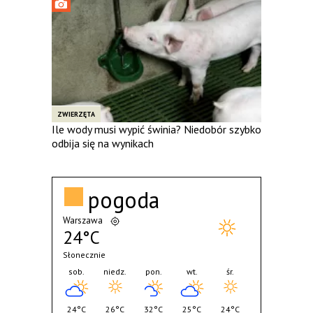
ZWIERZĘTA
Ile wody musi wypić świnia? Niedobór szybko
odbija się na wynikach
pogoda
Warszawa
24°C
Słonecznie
sob.
niedz.
pon.
wt.
śr.
24°C
26°C
32°C
25°C
24°C