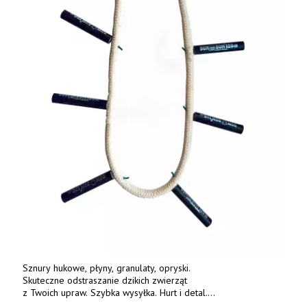
Sznury hukowe, płyny, granulaty, opryski.
Skuteczne odstraszanie dzikich zwierząt
z Twoich upraw. Szybka wysyłka. Hurt i detal.
www.deterren.pl • tel. +48 790 800 510.