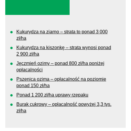
Kukurydza na ziarno – strata to ponad 3 000
zł/ha
Kukurydza na kiszonkę – strata wynosi ponad
2 900 zł/ha
Jęczmień ozimy – ponad 800 zł/ha poniżej
opłacalności
Pszenica ozima – opłacalność na poziomie
ponad 150 zł/ha
Ponad 1 200 zł/ha uprawy rzepaku
Burak cukrowy – opłacalność powyżej 3,3 tys.
zł/ha