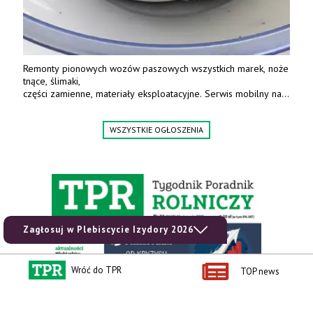
Remonty pionowych wozów paszowych wszystkich marek, noże
tnące, ślimaki,
części zamienne, materiały eksploatacyjne. Serwis mobilny na
terenie całej Polski.
Tel.: 61 285 38 61, 603 626 688.
WSZYSTKIE OGŁOSZENIA
Zagłosuj w Plebiscycie Izydory 2026
Wróć do TPR
TOP news