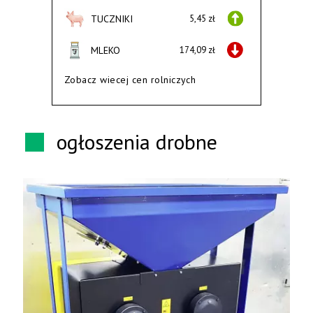
TUCZNIKI
5,45 zł
MLEKO
174,09 zł
Zobacz wiecej cen rolniczych
ogłoszenia drobne