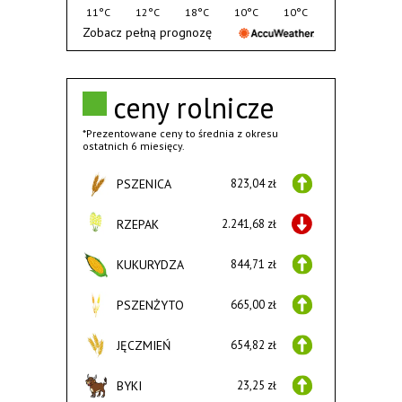
11°C
12°C
18°C
10°C
10°C
Zobacz pełną prognozę
ceny rolnicze
*Prezentowane ceny to średnia z okresu
ostatnich 6 miesięcy.
PSZENICA
823,04 zł
RZEPAK
2.241,68 zł
KUKURYDZA
844,71 zł
PSZENŻYTO
665,00 zł
JĘCZMIEŃ
654,82 zł
BYKI
23,25 zł