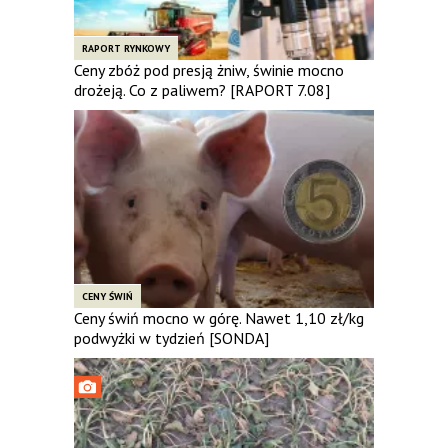
RAPORT RYNKOWY
Ceny zbóż pod presją żniw, świnie mocno
drożeją. Co z paliwem? [RAPORT 7.08]
CENY ŚWIŃ
Ceny świń mocno w górę. Nawet 1,10 zł/kg
podwyżki w tydzień [SONDA]