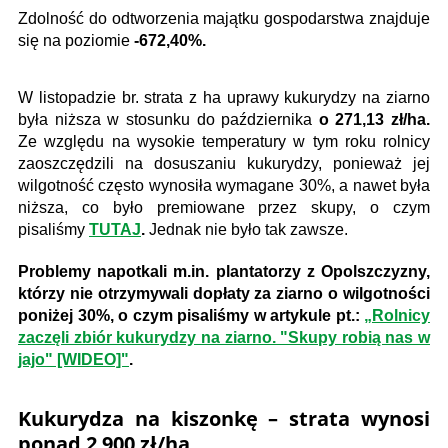
Zdolność do odtworzenia majątku gospodarstwa znajduje
się na poziomie
-672,40%.
W listopadzie br. strata z ha uprawy kukurydzy na ziarno
była niższa w stosunku do października
o 271,13 zł/ha.
Ze względu na wysokie temperatury w tym roku rolnicy
zaoszczędzili na dosuszaniu kukurydzy, ponieważ jej
wilgotność często wynosiła wymagane 30%, a nawet była
niższa, co było premiowane przez skupy, o czym
pisaliśmy
TUTAJ
.
Jednak nie było tak zawsze.
Problemy napotkali m.in. plantatorzy z Opolszczyzny,
którzy nie otrzymywali dopłaty za ziarno o wilgotności
poniżej 30%, o czym pisaliśmy w artykule pt.:
„Rolnicy
zaczęli zbiór kukurydzy na ziarno. "Skupy robią nas w
jajo" [WIDEO]"
.
Kukurydza na kiszonkę – strata wynosi
ponad 2 900 zł/ha