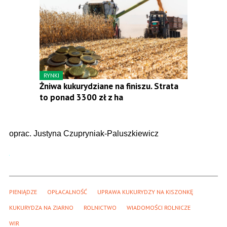
RYNKI
Żniwa kukurydziane na finiszu. Strata
to ponad 3300 zł z ha
oprac. Justyna Czupryniak-Paluszkiewicz
PIENIĄDZE
OPŁACALNOŚĆ
UPRAWA KUKURYDZY NA KISZONKĘ
KUKURYDZA NA ZIARNO
ROLNICTWO
WIADOMOŚCI ROLNICZE
WIR