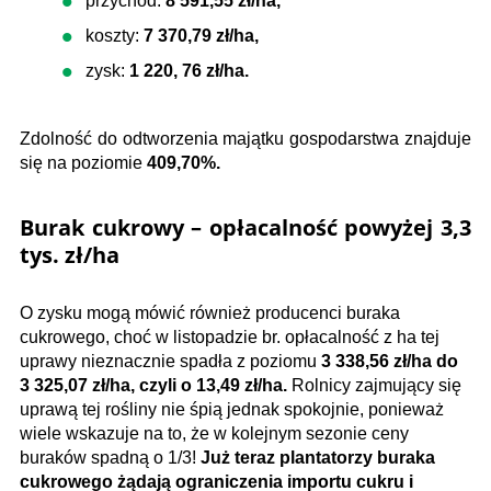
przychód:
8 591,55 zł/ha,
koszty:
7 370,79 zł/ha,
zysk:
1 220, 76 zł/ha.
Zdolność do odtworzenia majątku gospodarstwa znajduje
się na poziomie
409,70%.
Burak cukrowy – opłacalność powyżej 3,3
tys. zł/ha
O zysku mogą mówić również producenci buraka
cukrowego, choć w listopadzie br. opłacalność z ha tej
uprawy nieznacznie spadła z poziomu
3 338,56 zł/ha do
3 325,07 zł/ha, czyli o 13,49 zł/ha.
Rolnicy zajmujący się
uprawą tej rośliny nie śpią jednak spokojnie, ponieważ
wiele wskazuje na to, że w kolejnym sezonie ceny
buraków spadną o 1/3!
Już teraz plantatorzy buraka
cukrowego żądają ograniczenia importu cukru i