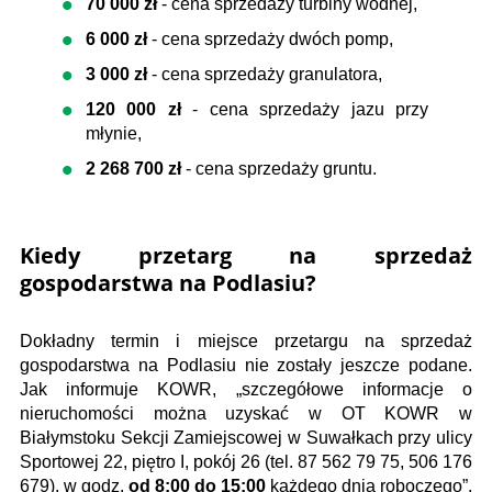
70 000 zł
- cena sprzedaży turbiny wodnej,
6 000 zł
- cena sprzedaży dwóch pomp,
3 000 zł
- cena sprzedaży granulatora,
120 000 zł
- cena sprzedaży jazu przy
młynie,
2 268 700 zł
- cena sprzedaży gruntu.
Kiedy przetarg na sprzedaż
gospodarstwa na Podlasiu?
Dokładny termin i miejsce przetargu na sprzedaż
gospodarstwa na Podlasiu nie zostały jeszcze podane.
Jak informuje KOWR, „szczegółowe informacje o
nieruchomości można uzyskać w OT KOWR w
Białymstoku Sekcji Zamiejscowej w Suwałkach przy ulicy
Sportowej 22, piętro I, pokój 26 (tel. 87 562 79 75, 506 176
679), w godz.
od 8:00 do 15:00
każdego dnia roboczego”.