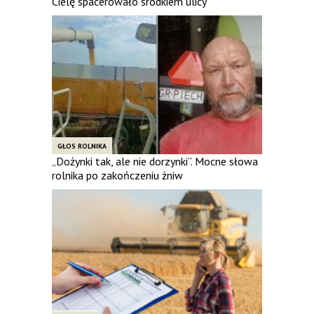
Cielę spacerowało środkiem ulicy
GŁOS ROLNIKA
„Dożynki tak, ale nie dorzynki”. Mocne słowa
rolnika po zakończeniu żniw