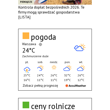
PIENIĄDZE
Kontrola dopłat bezpośrednich 2026. Te
firmy mogą sprawdzać gospodarstwa
[LISTA]
pogoda
Warszawa
24°C
Zachmurzenie duże
pt.
sob.
niedz.
pon.
wt.
25°C
24°C
26°C
32°C
26°C
16°C
11°C
11°C
19°C
12°C
Zobacz pełną prognozę
ceny rolnicze