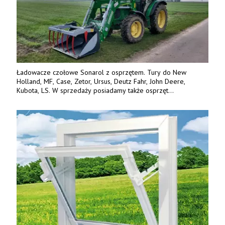
Ładowacze czołowe Sonarol z osprzętem. Tury do New
Holland, MF, Case, Zetor, Ursus, Deutz Fahr, John Deere,
Kubota, LS. W sprzedaży posiadamy także osprzęt
w promocyjnych cenach. Tel. 500 600 106. www.specagro.pl