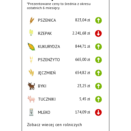
*Prezentowane ceny to średnia z okresu
ostatnich 6 miesięcy.
PSZENICA
823,04 zł
RZEPAK
2.241,68 zł
KUKURYDZA
844,71 zł
PSZENŻYTO
665,00 zł
JĘCZMIEŃ
654,82 zł
BYKI
23,25 zł
TUCZNIKI
5,45 zł
MLEKO
174,09 zł
Zobacz wiecej cen rolniczych