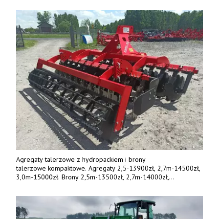
Agregaty talerzowe z hydropackiem i brony
talerzowe kompaktowe. Agregaty 2,5-13900zł, 2,7m-14500zł,
3,0m-15000zł. Brony 2,5m-13500zł, 2,7m-14000zł,
3,0m-14800zł. Tel. 500 800 106, www.agrieko.pl