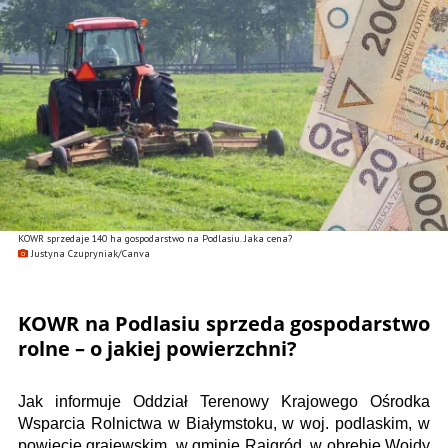
KOWR sprzedaje 140 ha gospodarstwo na Podlasiu. Jaka cena?
Justyna Czupryniak/Canva
KOWR na Podlasiu sprzeda gospodarstwo
rolne – o jakiej powierzchni?
Jak informuje Oddział Terenowy Krajowego Ośrodka
Wsparcia Rolnictwa w Białymstoku, w woj. podlaskim, w
powiecie grajewskim, w gminie Rajgród, w obrębie Wojdy