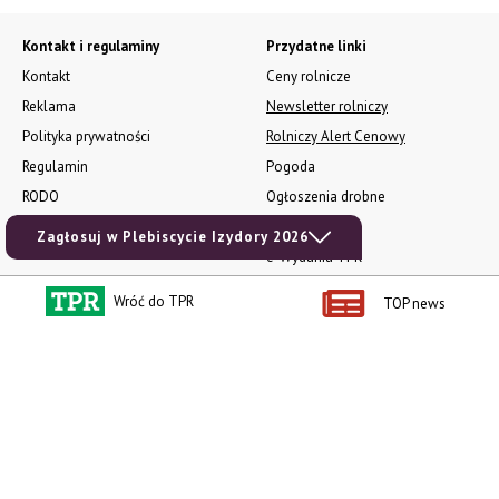
Kontakt i regulaminy
Przydatne linki
Kontakt
Ceny rolnicze
Reklama
Newsletter rolniczy
Polityka prywatności
Rolniczy Alert Cenowy
Regulamin
Pogoda
RODO
Ogłoszenia drobne
Konkursy TPR
Zagłosuj w Plebiscycie Izydory 2026
e-Wydania TPR
Kącik Samotnych Serc
Wróć do TPR
TOP news
Porgram TV
agrarsklep.pl
RSS
Produkty dla Ciebie
Kategorie
Zamów prenumeratę TPR
Wiadomości