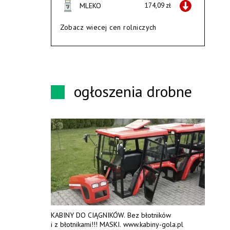
MLEKO
174,09 zł
Zobacz wiecej cen rolniczych
ogłoszenia drobne
KABINY DO CIĄGNIKÓW. Bez błotników
i z błotnikami!!! MASKI. www.kabiny-gola.pl