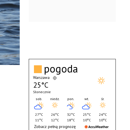
pogoda
Warszawa
25°C
Słonecznie
sob.
niedz.
pon.
wt.
śr.
27°C
26°C
32°C
25°C
24°C
11°C
12°C
18°C
10°C
10°C
Zobacz pełną prognozę