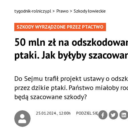
tygodnik-rolniczy.pl
>
Prawo
>
Szkody łowieckie
SZKODY WYRZĄDZONE PRZEZ PTACTWO
50 mln zł na odszkodowan
ptaki. Jak byłyby szacowa
Do Sejmu trafił projekt ustawy o ods
przez dzikie ptaki. Państwo miałoby r
będą szacowane szkody?
25.01.2024., 12:00h
PODZIEL SIĘ