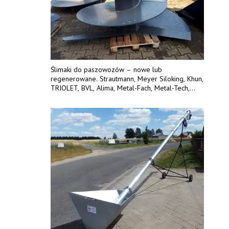
Ślimaki do paszowozów – nowe lub
regenerowane. Strautmann, Meyer Siloking, Khun,
TRIOLET, BVL, Alima, Metal-Fach, Metal-Tech,
Sgariboldi – każdy inny model. Płaty ślimaka
wykonane z blachy o podwyższonej
wytrzymałości na ścieranie – 15 lub 18 mm.
Możliwa wymiana i dowóz na miejsce – cała
Polska. Tel. 609 144 596.