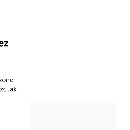
ez
dzone
ł. Jak