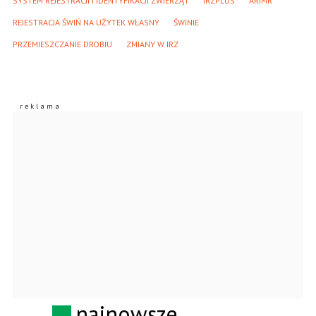
SYSTEM REJESTRACJI I IDENTYFIKACJI ZWIERZĄT
IRZPLUS
ARIMR
REJESTRACJA ŚWIŃ NA UŻYTEK WŁASNY
ŚWINIE
PRZEMIESZCZANIE DROBIU
ZMIANY W IRZ
najnowsze