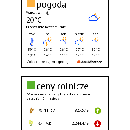
pogoda
Warszawa
20°C
Przeważnie bezchmurnie
czw.
pt.
sob.
niedz.
pon.
39°C
26°C
26°C
27°C
32°C
19°C
14°C
11°C
12°C
17°C
Zobacz pełną prognozę
ceny rolnicze
*Prezentowane ceny to średnia z okresu
ostatnich 6 miesięcy.
PSZENICA
823,57 zł
RZEPAK
2.244,47 zł