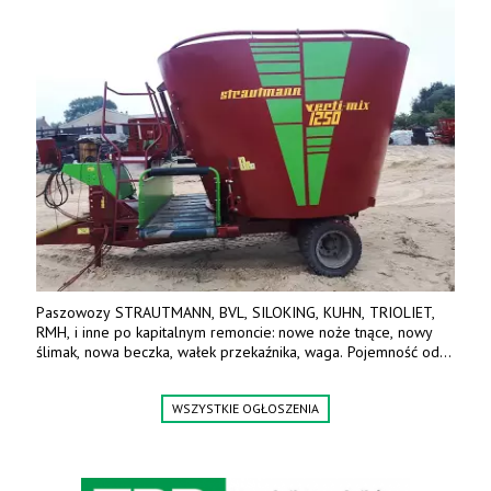
Paszowozy STRAUTMANN, BVL, SILOKING, KUHN, TRIOLIET,
RMH, i inne po kapitalnym remoncie: nowe noże tnące, nowy
ślimak, nowa beczka, wałek przekaźnika, waga. Pojemność od
5m3 - 40m3. Cena od 32 tys. Wozy sprowadzone z Niemiec.
Jesteśmy także producentem nowych paszowozów AKSA, woj.
WSZYSTKIE OGŁOSZENIA
wielkopolskie, koło Konina. Kontakt: 607 405 691.