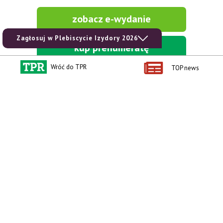
zobacz e-wydanie
Zagłosuj w Plebiscycie Izydory 2026
kup prenumeratę
Wróć do TPR
TOP news
Kontakt i regulaminy
Przydatne linki
Kontakt
Ceny rolnicze
Reklama
Newsletter rolniczy
Polityka prywatności
Rolniczy Alert Cenowy
Regulamin
Pogoda
RODO
Ogłoszenia drobne
Konkursy TPR
e-Wydania TPR