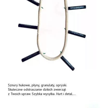
Sznury hukowe, płyny, granulaty, opryski.
Skuteczne odstraszanie dzikich zwierząt
z Twoich upraw. Szybka wysyłka. Hurt i detal.
www.deterren.pl • tel. +48 790 800 510.