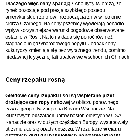
Dlaczego więc ceny spadają?
Analitycy twierdzą, że
rynek pozostaje pod presją szybkiego postępu
amerykańskich zbiorów i rozpoczęcia żniw w regionie
Morza Czarnego. Na ceny pszenicy wywierają ponadto
wpływ korzystniejsze warunki pogodowe obserwowane
ostatnio w Rosji. Na to nakłada się ponoć również
stagnacja międzynarodowego popytu. Jednak ceny
kukurydzy zmieniają się bez wyraźnego trendu, pomimo
niedawnej krytycznej fali upałów we wschodnich Chinach.
Ceny rzepaku rosną
Giełdowe ceny rzepaku i soi są wspierane przez
drożejące cen ropy naftowej
w obliczu ponownego
ryzyka geopolitycznego na Bliskim Wschodzie. Na
kluczowych obszarach upraw nasion oleistych w USA i
Kanadzie oraz w dużych częściach Europy, występowały
utrzymujące się opady deszczu. W rezultacie
w ciągu
ostatnich kilku dni handlowych ponownie wzrosły