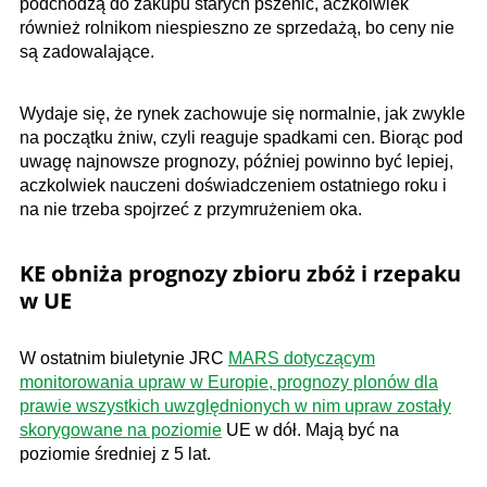
podchodzą do zakupu starych pszenic, aczkolwiek
również rolnikom niespieszno ze sprzedażą, bo ceny nie
są zadowalające.
Wydaje się, że rynek zachowuje się normalnie, jak zwykle
na początku żniw, czyli reaguje spadkami cen. Biorąc pod
uwagę najnowsze prognozy, później powinno być lepiej,
aczkolwiek nauczeni doświadczeniem ostatniego roku i
na nie trzeba spojrzeć z przymrużeniem oka.
KE obniża prognozy zbioru zbóż i rzepaku
w UE
W ostatnim biuletynie JRC
MARS dotyczącym
monitorowania upraw w Europie, prognozy plonów dla
prawie wszystkich uwzględnionych w nim upraw zostały
skorygowane na poziomie
UE w dół. Mają być na
poziomie średniej z 5 lat.