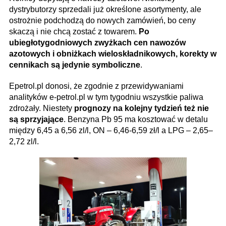
dystrybutorzy sprzedali już określone asortymenty, ale
ostrożnie podchodzą do nowych zamówień, bo ceny
skaczą i nie chcą zostać z towarem.
Po
ubiegłotygodniowych zwyżkach cen nawozów
azotowych i obniżkach wieloskładnikowych, korekty w
cennikach są jedynie symboliczne
.
Epetrol.pl donosi, że zgodnie z przewidywaniami
analityków e-petrol.pl w tym tygodniu wszystkie paliwa
zdrożały. Niestety
prognozy na kolejny tydzień też nie
są sprzyjające
. Benzyna Pb 95 ma kosztować w detalu
między 6,45 a 6,56 zl/l, ON – 6,46-6,59 zł/l a LPG – 2,65–
2,72 zl/l.