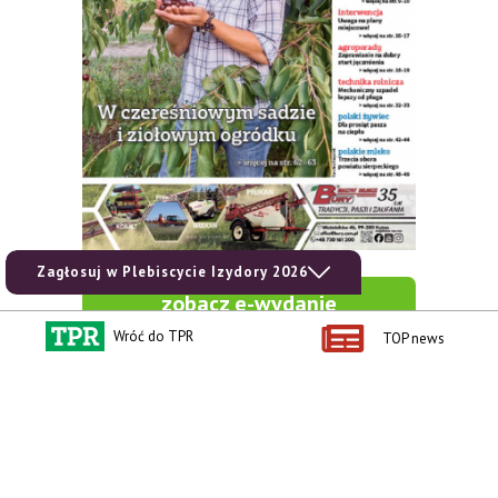
Zagłosuj w Plebiscycie Izydory 2026
zobacz e-wydanie
Wróć do TPR
TOP news
kup prenumeratę