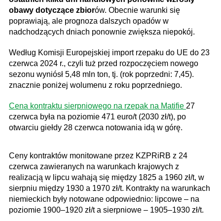
obawy dotyczące zbior
ów. Obecnie warunki się
poprawiają, ale prognoza dalszych opadów w
nadchodzących dniach ponownie zwiększa niepokój.
Według Komisji Europejskiej import rzepaku do UE do 23
czerwca 2024 r., czyli tuż przed rozpoczęciem nowego
sezonu wyniósł 5,48 mln ton, tj. (rok poprzedni: 7,45).
znacznie poniżej wolumenu z roku poprzedniego.
Cena kontraktu sierpniowego na rzepak na Matifie
27
czerwca była na poziomie 471 euro/t (2030 zł/t), po
otwarciu giełdy 28 czerwca notowania idą w górę.
Ceny kontraktów monitowane przez KZPRiRB z 24
czerwca zawieranych na warunkach krajowych z
realizacją w lipcu wahają się między 1825 a 1960 zł/t, w
sierpniu między 1930 a 1970 zł/t. Kontrakty na warunkach
niemieckich były notowane odpowiednio: lipcowe – na
poziomie 1900–1920 zł/t a sierpniowe – 1905–1930 zł/t.