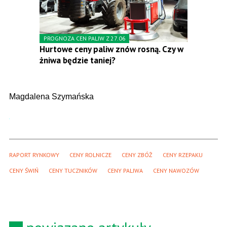
PROGNOZA CEN PALIW Z 27.06
Hurtowe ceny paliw znów rosną. Czy w
żniwa będzie taniej?
Magdalena Szymańska
RAPORT RYNKOWY
CENY ROLNICZE
CENY ZBÓŻ
CENY RZEPAKU
CENY ŚWIŃ
CENY TUCZNIKÓW
CENY PALIWA
CENY NAWOZÓW