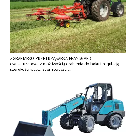
ZGRABIARKO-PRZETRZĄSARKA FRANSGARD,
dwukaruzelowa z możliwością grabienia do boku i regulacją
szerokości wałka, szer robocza
do 6 m. Mocna konstrukcja. Karchex.
Tel. 606 211 056, 507 158 699.