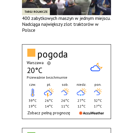
TARGI ROLNICZE
400 zabytkowych maszyn w jednym miejscu.
Nadciąga największy zlot traktorów w
Polsce
pogoda
Warszawa
20°C
Przeważnie bezchmurnie
czw.
pt.
sob.
niedz.
pon.
39°C
26°C
26°C
27°C
32°C
19°C
14°C
11°C
12°C
17°C
Zobacz pełną prognozę