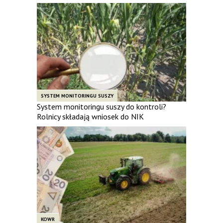
SYSTEM MONITORINGU SUSZY
System monitoringu suszy do kontroli?
Rolnicy składają wniosek do NIK
KOWR