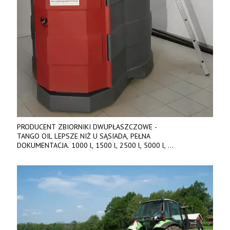
PRODUCENT ZBIORNIKI DWUPŁASZCZOWE -
TANGO OIL LEPSZE NIŻ U SĄSIADA, PEŁNA
DOKUMENTACJA. 1000 l, 1500 l, 2500 l, 5000 l,
produkt polski. Dobra cena, szybkie terminy realizacji. Tel. 536
842 737, www.tango-oil.pl