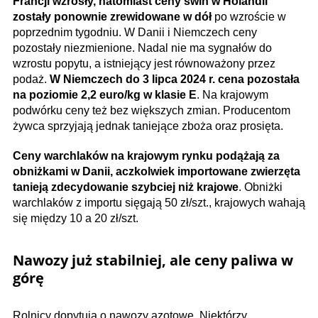
Francji wzrosły, natomiast ceny świń w Holandii
zostały ponownie zrewidowane w dół
po wzroście w
poprzednim tygodniu. W Danii i Niemczech ceny
pozostały niezmienione. Nadal nie ma sygnałów do
wzrostu popytu, a istniejący jest równoważony przez
podaż.
W Niemczech do 3 lipca 2024 r. cena pozostała
na poziomie 2,2 euro/kg w klasie E
. Na krajowym
podwórku ceny też bez większych zmian. Producentom
żywca sprzyjają jednak taniejące zboża oraz prosięta.
Ceny warchlaków na krajowym rynku podążają za
obniżkami w Danii, aczkolwiek importowane zwierzęta
tanieją zdecydowanie szybciej niż krajowe
. Obniżki
warchlaków z importu sięgają 50 zł/szt., krajowych wahają
się między 10 a 20 zł/szt.
Nawozy już stabilniej, ale ceny paliwa w
górę
Rolnicy dopytują o nawozy azotowe. Niektórzy