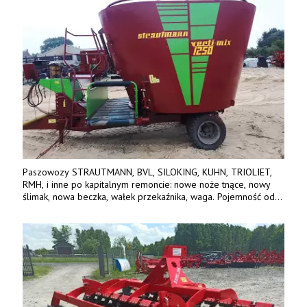
Paszowozy STRAUTMANN, BVL, SILOKING, KUHN, TRIOLIET,
RMH, i inne po kapitalnym remoncie: nowe noże tnące, nowy
ślimak, nowa beczka, wałek przekaźnika, waga. Pojemność od
5m3 - 40m3. Cena od 32 tys. Wozy sprowadzone z Niemiec.
Jesteśmy także producentem nowych paszowozów AKSA, woj.
wielkopolskie, koło Konina. Kontakt: 607 405 691.