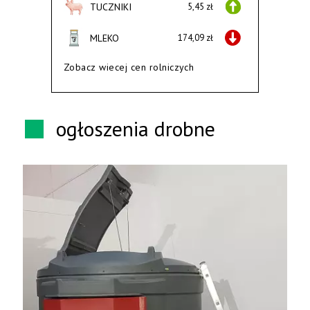
TUCZNIKI
5,45 zł
MLEKO
174,09 zł
Zobacz wiecej cen rolniczych
ogłoszenia drobne