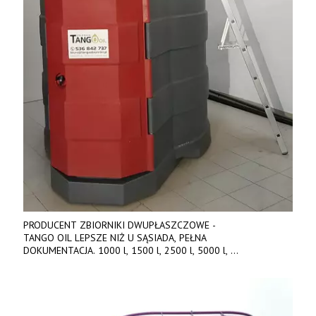
PRODUCENT ZBIORNIKI DWUPŁASZCZOWE -
TANGO OIL LEPSZE NIŻ U SĄSIADA, PEŁNA
DOKUMENTACJA. 1000 l, 1500 l, 2500 l, 5000 l,
produkt polski. Dobra cena, szybkie terminy realizacji. Tel. 536
842 737, www.tango-oil.pl