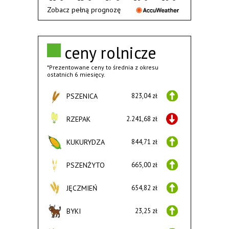
Zobacz pełną prognozę
ceny rolnicze
*Prezentowane ceny to średnia z okresu
ostatnich 6 miesięcy.
PSZENICA
823,04 zł
RZEPAK
2.241,68 zł
KUKURYDZA
844,71 zł
PSZENŻYTO
665,00 zł
JĘCZMIEŃ
654,82 zł
BYKI
23,25 zł