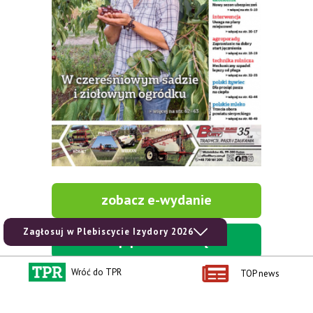
zobacz e-wydanie
Zagłosuj w Plebiscycie Izydory 2026
kup prenumeratę
Wróć do TPR
TOP news