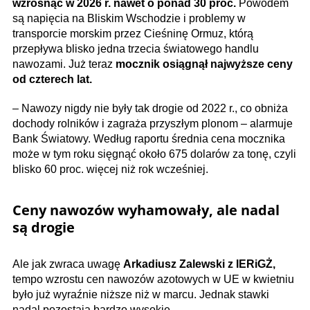
wzrosnąć w 2026 r. nawet o ponad 30 proc.
Powodem
są napięcia na Bliskim Wschodzie i problemy w
transporcie morskim przez Cieśninę Ormuz, którą
przepływa blisko jedna trzecia światowego handlu
nawozami. Już teraz
mocznik osiągnął najwyższe ceny
od czterech lat.
– Nawozy nigdy nie były tak drogie od 2022 r., co obniża
dochody rolników i zagraża przyszłym plonom – alarmuje
Bank Światowy. Według raportu średnia cena mocznika
może w tym roku sięgnąć około 675 dolarów za tonę, czyli
blisko 60 proc. więcej niż rok wcześniej.
Ceny nawozów wyhamowały, ale nadal
są drogie
Ale jak zwraca uwagę
Arkadiusz Zalewski z IERiGŻ,
tempo wzrostu cen nawozów azotowych w UE w kwietniu
było już wyraźnie niższe niż w marcu. Jednak stawki
nadal pozostają bardzo wysokie.