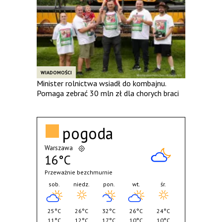
WIADOMOŚCI
Minister rolnictwa wsiadł do kombajnu.
Pomaga zebrać 30 mln zł dla chorych braci
pogoda
Warszawa
16°C
Przeważnie bezchmurnie
sob.
niedz.
pon.
wt.
śr.
25°C
26°C
32°C
26°C
24°C
11°C
12°C
17°C
10°C
10°C