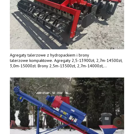
Agregaty talerzowe z hydropackiem i brony
talerzowe kompaktowe. Agregaty 2,5-13900zł, 2,7m-14500zł,
3,0m-15000zł. Brony 2,5m-13500zł, 2,7m-14000zł,
3,0m-14800zł. Tel. 500 800 106, www.agrieko.pl