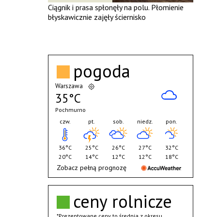
Ciągnik i prasa spłonęły na polu. Płomienie
błyskawicznie zajęły ściernisko
pogoda
Warszawa
35°C
Pochmurno
czw.
pt.
sob.
niedz.
pon.
36°C
25°C
26°C
27°C
32°C
20°C
14°C
12°C
12°C
18°C
Zobacz pełną prognozę
ceny rolnicze
*Prezentowane ceny to średnia z okresu