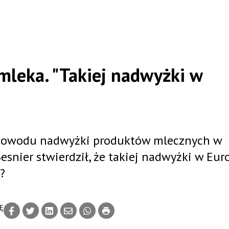
mleka. "Takiej nadwyżki w
z powodu nadwyżki produktów mlecznych w
snier stwierdził, że takiej nadwyżki w Eur
?
Ę