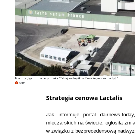
Mleczny gigant tnie ceny mleka. ”Takiej nadwyżki w Europie jeszcze nie było”
AHM
Strategia cenowa Lactalis
Jak informuje portal dairnews.toda
mleczarskich na świecie, ogłosiła zmi
w związku z bezprecedensową nadwyżk