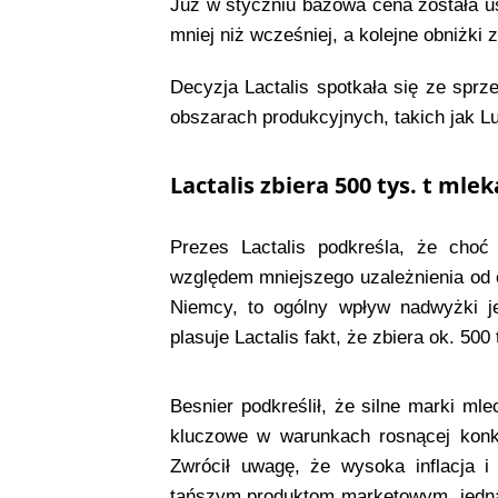
Już w styczniu bazowa cena została ust
mniej niż wcześniej, a kolejne obniżki 
Decyzja Lactalis spotkała się ze sp
obszarach produkcyjnych, takich jak L
Lactalis zbiera 500 tys. t mlek
Prezes Lactalis podkreśla, że choć 
względem mniejszego uzależnienia od e
Niemcy, to ogólny wpływ nadwyżki j
plasuje Lactalis fakt, że zbiera ok. 500 
Besnier podkreślił, że silne marki mle
kluczowe w warunkach rosnącej konku
Zwrócił uwagę, że wysoka inflacja i
tańszym produktom marketowym, jedna