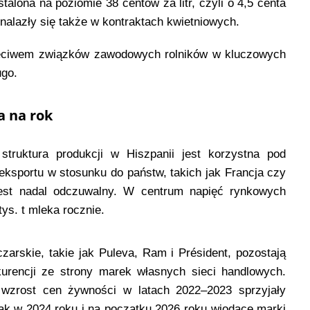
alona na poziomie 38 centów za litr, czyli o 4,5 centa
znalazły się także w kontraktach kwietniowych.
rzeciwem związków zawodowych rolników w kluczowych
ugo.
a na rok
struktura produkcji w Hiszpanii jest korzystna pod
ksportu w stosunku do państw, takich jak Francja czy
est nadal odczuwalny. W centrum napięć rynkowych
tys. t mleka rocznie.
czarskie, takie jak Puleva, Ram i Président, pozostają
rencji ze strony marek własnych sieci handlowych.
 wzrost cen żywności w latach 2022–2023 sprzyjały
k w 2024 roku i na początku 2026 roku wiodące marki