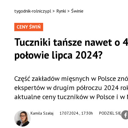
tygodnik-rolniczy.pl
>
Rynki
>
Świnie
CENY ŚWIŃ
Tuczniki tańsze nawet o 4
połowie lipca 2024?
Część zakładów mięsnych w Polsce znów
ekspertów w drugim półroczu 2024 rok
aktualne ceny tuczników w Polsce i w
Kamila Szałaj
17.07.2024., 17:30h
PODZIEL SIĘ