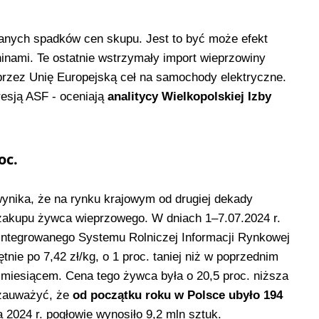
anych spadków cen skupu. Jest to być może efekt
nami. Te ostatnie wstrzymały import wieprzowiny
rzez Unię Europejską ceł na samochody elektryczne.
esją ASF - oceniają
analitycy Wielkopolskiej Izby
oc.
ynika, że na rynku krajowym od drugiej dekady
 zakupu żywca wieprzowego. W dniach 1–7.07.2024 r.
integrowanego Systemu Rolniczej Informacji Rynkowej
ie po 7,42 zł/kg, o 1 proc. taniej niż w poprzednim
ed miesiącem. Cena tego żywca była o 20,5 proc. niższa
 zauważyć, że
od początku roku w Polsce ubyło 194
 2024 r. pogłowie wynosiło 9,2 mln sztuk.