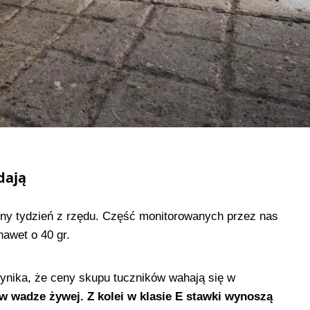
dają
jny tydzień z rzędu. Część monitorowanych przez nas
nawet o 40 gr.
ynika, że ceny skupu tuczników wahają się w
g w wadze żywej. Z kolei w klasie E stawki wynoszą