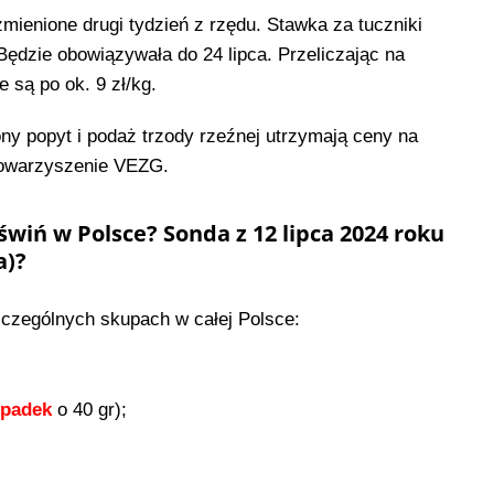
ienione drugi tydzień z rzędu. Stawka za tuczniki
 Będzie obowiązywała do 24 lipca. Przeliczając na
 są po ok. 9 zł/kg.
y popyt i podaż trzody rzeźnej utrzymają ceny na
towarzyszenie VEZG.
świń w Polsce? Sonda z 12 lipca 2024 roku
a)?
zczególnych skupach w całej Polsce:
spadek
o 40 gr);