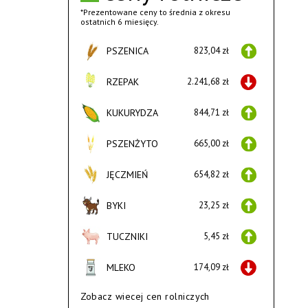
*Prezentowane ceny to średnia z okresu
ostatnich 6 miesięcy.
PSZENICA
823,04 zł
RZEPAK
2.241,68 zł
KUKURYDZA
844,71 zł
PSZENŻYTO
665,00 zł
JĘCZMIEŃ
654,82 zł
BYKI
23,25 zł
TUCZNIKI
5,45 zł
MLEKO
174,09 zł
Zobacz wiecej cen rolniczych