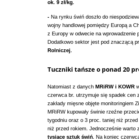
ok. 9 zł/kg.
-
Na rynku świń doszło do niespodziew
wojny handlowej pomiędzy Europą a Chi
z Europy w odwecie na wprowadzenie p
Dodatkowo sektor jest pod znaczącą pr
Rolniczej.
Tuczniki tańsze o ponad 20 pr
Natomiast z danych
MRiRW i KOWR
w
czerwca br. utrzymuje się spadek cen
zakłady mięsne objęte monitoringiem Z
MRiRW kupowały świnie rzeźne przeciętn
tygodniu oraz o 3 proc. taniej niż prz
niż przed rokiem. Jednocześnie warto
tysiące sztuk świń
. Na koniec czerwca