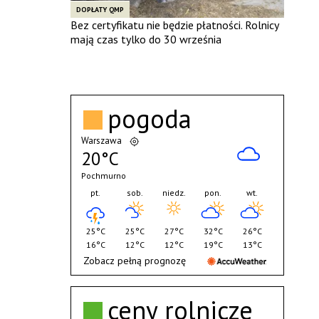
DOPŁATY QMP
Bez certyfikatu nie będzie płatności. Rolnicy
mają czas tylko do 30 września
pogoda
Warszawa
20°C
Pochmurno
pt.
sob.
niedz.
pon.
wt.
25°C
25°C
27°C
32°C
26°C
16°C
12°C
12°C
19°C
13°C
Zobacz pełną prognozę
ceny rolnicze