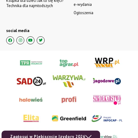
Książka dla dzieci Jak to się kręci?
e-wydania
Technika dla najmłodszych
Ogłoszenia
social media
Zagłosuj w Plebiscycie Izydory 2026