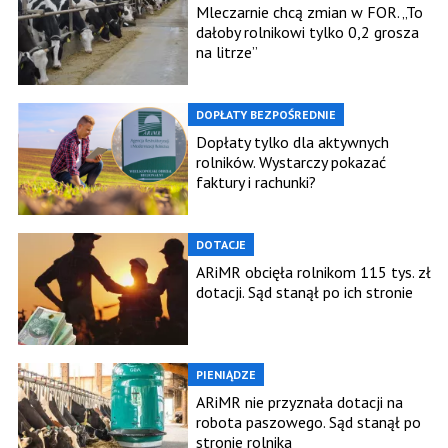
Mleczarnie chcą zmian w FOR. „To
dałoby rolnikowi tylko 0,2 grosza
na litrze”
DOPŁATY BEZPOŚREDNIE
Dopłaty tylko dla aktywnych
rolników. Wystarczy pokazać
faktury i rachunki?
DOTACJE
ARiMR obcięła rolnikom 115 tys. zł
dotacji. Sąd stanął po ich stronie
PIENIĄDZE
ARiMR nie przyznała dotacji na
robota paszowego. Sąd stanął po
stronie rolnika