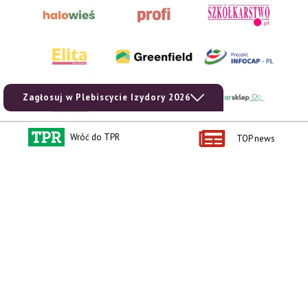
Zagłosuj w Plebiscycie Izydory 2026
Wróć do TPR
TOP news
AgroHorti Media Sp. z o.o. ul. Metalowa 5, 60-118 Poznań. Akta rejestrowe
przechowywane w Sądzie Rejonowym Poznań - Nowe Miasto i Wilda w Poznaniu,
VIII Wydziale Gospodarczym, KRS 0001116269, NIP 7792573719, REGON
529158846, kapitał zakładowy: 3.608.000 PLN.
Wszystkie prezentowane w ramach niniejszego portalu treści są własnością
AgroHorti Media Sp. z o.o, są zastrzeżone i chronione prawem autorskim,
kopiowanie i dalsze rozpowszechnianie treści jest zabronione. (art. 25 ust. 1 pkt 1b
ustawy z 4 lutego 1994 roku o prawie autorskim i prawach pokrewnych.