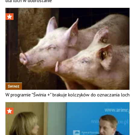
dla loch w dobrostanie
ŚWINIE
W programie "Świnia +" brakuje kolczyków do oznaczania loch