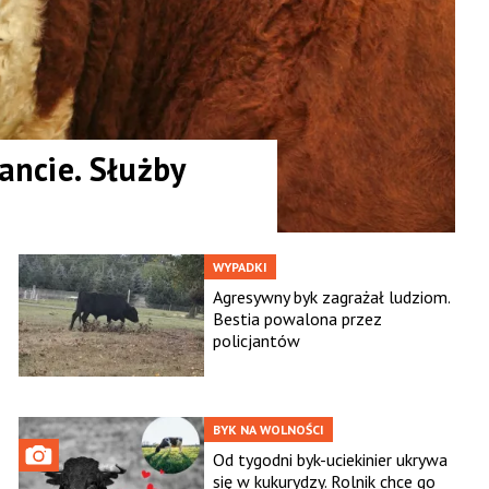
ncie. Służby
WYPADKI
Agresywny byk zagrażał ludziom.
Bestia powalona przez
policjantów
BYK NA WOLNOŚCI
Od tygodni byk-uciekinier ukrywa
się w kukurydzy. Rolnik chce go