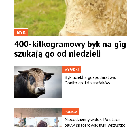
BYK
400-kilkogramowy byk na giga
szukają go od niedzieli
WYPADKI
Byk uciekł z gospodarstwa.
Goniło go 16 strażaków
POLICJA
Niecodzienny widok. Po stacji
paliw spacerował byk! Wszystko