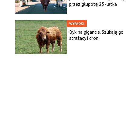
przez głupotę 25-latka
WYPADKI
Byk na gigancie. Szukają go
strażacy i dron