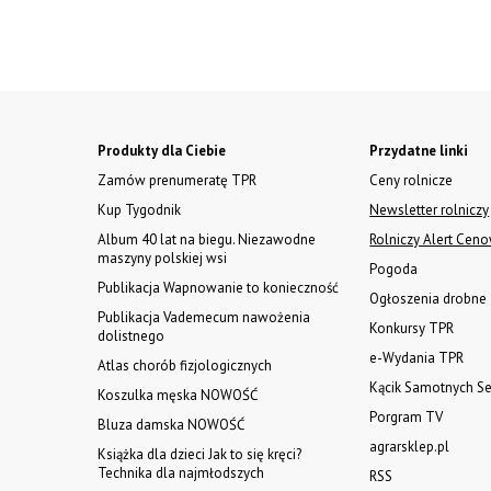
Produkty dla Ciebie
Przydatne linki
Zamów prenumeratę TPR
Ceny rolnicze
Kup Tygodnik
Newsletter rolniczy
Album 40 lat na biegu. Niezawodne
Rolniczy Alert Cen
maszyny polskiej wsi
Pogoda
Publikacja Wapnowanie to konieczność
Ogłoszenia drobne
Publikacja Vademecum nawożenia
Konkursy TPR
dolistnego
e-Wydania TPR
Atlas chorób fizjologicznych
Kącik Samotnych Se
Koszulka męska NOWOŚĆ
Porgram TV
Bluza damska NOWOŚĆ
agrarsklep.pl
Książka dla dzieci Jak to się kręci?
Technika dla najmłodszych
RSS