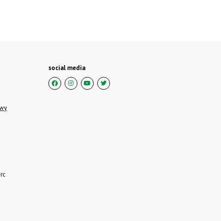
social media
owy
rc