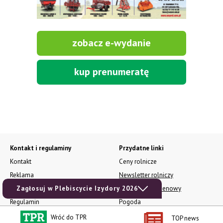
zobacz e-wydanie
kup prenumeratę
Kontakt i regulaminy
Przydatne linki
Kontakt
Ceny rolnicze
Reklama
Newsletter rolniczy
Zagłosuj w Plebiscycie Izydory 2026
Polityka prywatności
Rolniczy Alert Cenowy
Regulamin
Pogoda
RODO
Ogłoszenia drobne
Wróć do TPR
TOP news