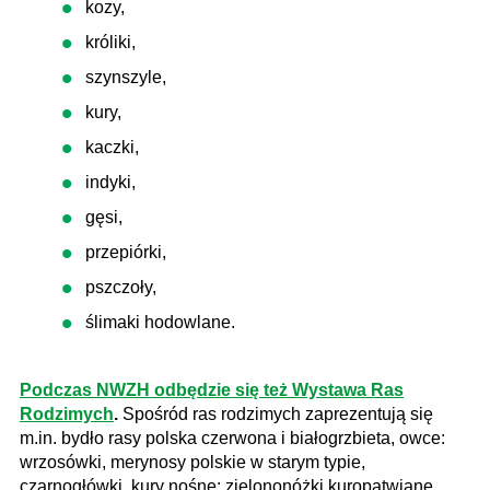
kozy,
króliki,
szynszyle,
kury,
kaczki,
indyki,
gęsi,
przepiórki,
pszczoły,
ślimaki hodowlane.
Podczas NWZH odbędzie się też Wystawa Ras
Rodzimych
.
Spośród ras rodzimych zaprezentują się
m.in. bydło rasy polska czerwona i białogrzbieta, owce:
wrzosówki, merynosy polskie w starym typie,
czarnogłówki, kury nośne: zielononóżki kuropatwiane,