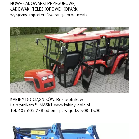
NOWE ŁADOWARKI PRZEGUBOWE,
ŁADOWAKI TELESKOPOWE, KOPARKI
wyłączny importer. Gwarancja producenta,
bogate wyposażenie, prosta konstrukcja.
Ceny od 69 000 zł netto wraz z osprzętem.
Tel: 509-365-675. www.kmm.info.pl
KABINY DO CIĄGNIKÓW. Bez błotników
i z błotnikami!!! MASKI. www.kabiny-gola.pl
Tel. 607 605 278 od pn - pt w godz. 8:00-18:00.