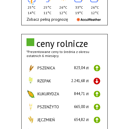
25°C
25°C
26°C
33°C
26°C
14°C
11°C
12°C
19°C
12°C
Zobacz pełną prognozę
ceny rolnicze
*Prezentowane ceny to średnia z okresu
ostatnich 6 miesięcy.
PSZENICA
823,04 zł
RZEPAK
2.241,68 zł
KUKURYDZA
844,71 zł
PSZENŻYTO
665,00 zł
JĘCZMIEŃ
654,82 zł