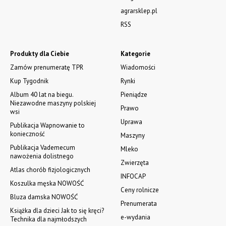
agrarsklep.pl
RSS
Produkty dla Ciebie
Kategorie
Zamów prenumeratę TPR
Wiadomości
Kup Tygodnik
Rynki
Album 40 lat na biegu.
Pieniądze
Niezawodne maszyny polskiej
Prawo
wsi
Uprawa
Publikacja Wapnowanie to
konieczność
Maszyny
Publikacja Vademecum
Mleko
nawożenia dolistnego
Zwierzęta
Atlas chorób fizjologicznych
INFOCAP
Koszulka męska NOWOŚĆ
Ceny rolnicze
Bluza damska NOWOŚĆ
Prenumerata
Książka dla dzieci Jak to się kręci?
e-wydania
Technika dla najmłodszych