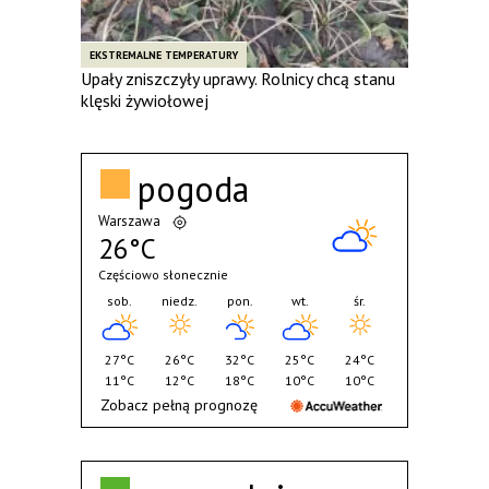
EKSTREMALNE TEMPERATURY
Upały zniszczyły uprawy. Rolnicy chcą stanu
klęski żywiołowej
pogoda
Warszawa
26°C
Częściowo słonecznie
sob.
niedz.
pon.
wt.
śr.
27°C
26°C
32°C
25°C
24°C
11°C
12°C
18°C
10°C
10°C
Zobacz pełną prognozę