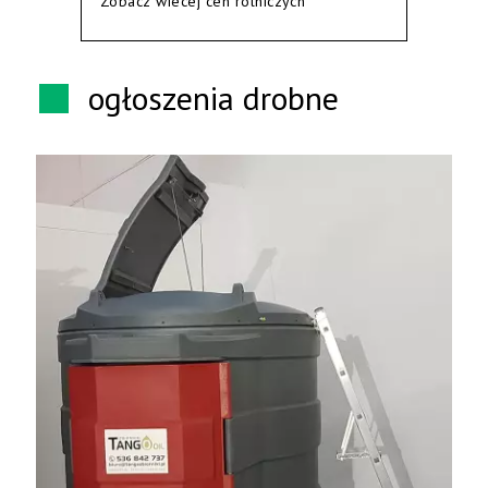
Zobacz wiecej cen rolniczych
ogłoszenia drobne