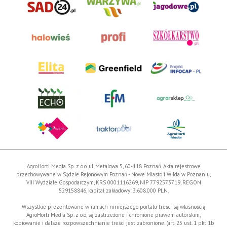
AgroHorti Media Sp. z o.o. ul. Metalowa 5, 60-118 Poznań. Akta rejestrowe
przechowywane w Sądzie Rejonowym Poznań - Nowe Miasto i Wilda w Poznaniu,
VIII Wydziale Gospodarczym, KRS 0001116269, NIP 7792573719, REGON
529158846, kapitał zakładowy: 3.608.000 PLN.
Wszystkie prezentowane w ramach niniejszego portalu treści są własnością
AgroHorti Media Sp. z o.o, są zastrzeżone i chronione prawem autorskim,
kopiowanie i dalsze rozpowszechnianie treści jest zabronione. (art. 25 ust. 1 pkt 1b