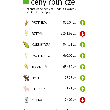
ceny rolnicze
*Prezentowane ceny to średnia z okresu
ostatnich 6 miesięcy.
PSZENICA
823,04 zł
RZEPAK
2.241,68 zł
KUKURYDZA
844,71 zł
PSZENŻYTO
665,00 zł
JĘCZMIEŃ
654,82 zł
BYKI
23,25 zł
TUCZNIKI
5,45 zł
MLEKO
174,09 zł