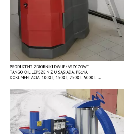
PRODUCENT ZBIORNIKI DWUPŁASZCZOWE -
TANGO OIL LEPSZE NIŻ U SĄSIADA, PEŁNA
DOKUMENTACJA. 1000 l, 1500 l, 2500 l, 5000 l,
produkt polski. Dobra cena, szybkie terminy realizacji. Tel. 536
842 737, www.tango-oil.pl