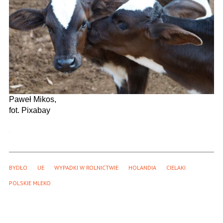
Paweł Mikos,
fot. Pixabay
BYDŁO
UE
WYPADKI W ROLNICTWIE
HOLANDIA
CIELAKI
POLSKIE MLEKO