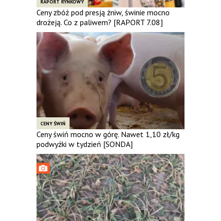
RAPORT RYNKOWY
Ceny zbóż pod presją żniw, świnie mocno
drożeją. Co z paliwem? [RAPORT 7.08]
CENY ŚWIŃ
Ceny świń mocno w górę. Nawet 1,10 zł/kg
podwyżki w tydzień [SONDA]