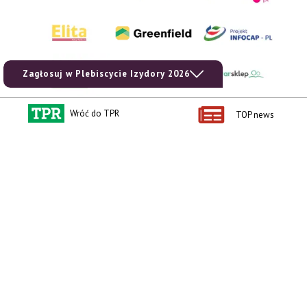
Zagłosuj w Plebiscycie Izydory 2026
Wróć do TPR
TOP news
AgroHorti Media Sp. z o.o. ul. Metalowa 5, 60-118 Poznań. Akta rejestrowe
przechowywane w Sądzie Rejonowym Poznań - Nowe Miasto i Wilda w Poznaniu,
VIII Wydziale Gospodarczym, KRS 0001116269, NIP 7792573719, REGON
529158846, kapitał zakładowy: 3.608.000 PLN.
Wszystkie prezentowane w ramach niniejszego portalu treści są własnością
AgroHorti Media Sp. z o.o, są zastrzeżone i chronione prawem autorskim,
kopiowanie i dalsze rozpowszechnianie treści jest zabronione. (art. 25 ust. 1 pkt 1b
ustawy z 4 lutego 1994 roku o prawie autorskim i prawach pokrewnych.