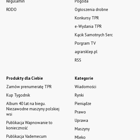
Regulamin
Pogoda
RODO
Ogłoszenia drobne
Konkursy TPR
e-Wydania TPR
Kącik Samotnych Serc
Porgram TV
agrarsklep.pl
RSS
Produkty dla Ciebie
Kategorie
Zamów prenumeratę TPR
Wiadomości
Kup Tygodnik
Rynki
Album 40 lat na biegu.
Pieniądze
Niezawodne maszyny polskiej
Prawo
wsi
Uprawa
Publikacja Wapnowanie to
konieczność
Maszyny
Publikacja Vademecum
Mleko