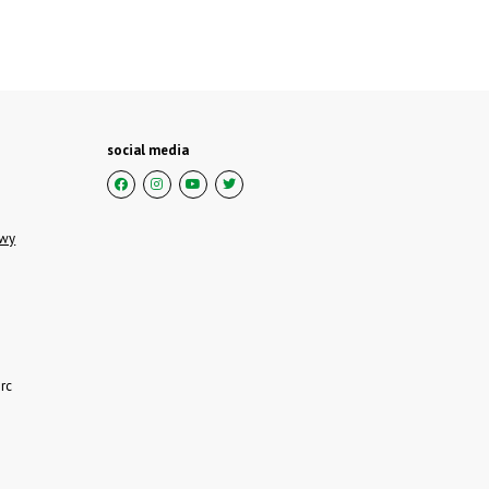
social media
owy
rc