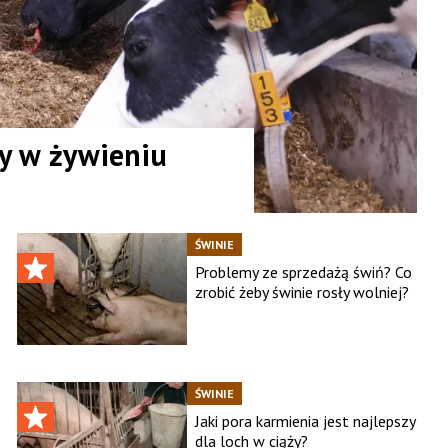
y w żywieniu
ŚWINIE
Problemy ze sprzedażą świń? Co
zrobić żeby świnie rosły wolniej?
ŚWINIE
Jaki pora karmienia jest najlepszy
dla loch w ciąży?