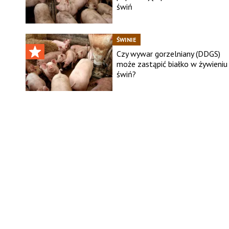
świń
ŚWINIE
Czy wywar gorzelniany (DDGS)
może zastąpić białko w żywieniu
świń?