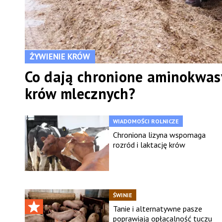
ŻYWIENIE KRÓW
Co dają chronione aminokwas
krów mlecznych?
WIADOMOŚCI ROLNICZE
Chroniona lizyna wspomaga
rozród i laktację krów
ŚWINIE
Tanie i alternatywne pasze
poprawiają opłacalność tuczu