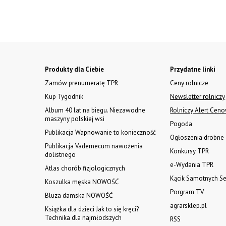
Produkty dla Ciebie
Przydatne linki
Zamów prenumeratę TPR
Ceny rolnicze
Kup Tygodnik
Newsletter rolniczy
Album 40 lat na biegu. Niezawodne
Rolniczy Alert Cen
maszyny polskiej wsi
Pogoda
Publikacja Wapnowanie to konieczność
Ogłoszenia drobne
Publikacja Vademecum nawożenia
Konkursy TPR
dolistnego
e-Wydania TPR
Atlas chorób fizjologicznych
Kącik Samotnych Se
Koszulka męska NOWOŚĆ
Porgram TV
Bluza damska NOWOŚĆ
agrarsklep.pl
Książka dla dzieci Jak to się kręci?
Technika dla najmłodszych
RSS