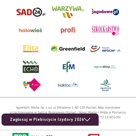
AgroHorti Media Sp. z o.o. ul. Metalowa 5, 60-118 Poznań. Akta rejestrowe
przechowywane w Sądzie Rejonowym Poznań - Nowe Miasto i Wilda w Poznaniu,
VIII Wydziale Gospodarczym, KRS 0001116269, NIP 7792573719, REGON
Zagłosuj w Plebiscycie Izydory 2026
529158846, kapitał zakładowy: 3.608.000 PLN.
Wszystkie prezentowane w ramach niniejszego portalu treści są własnością