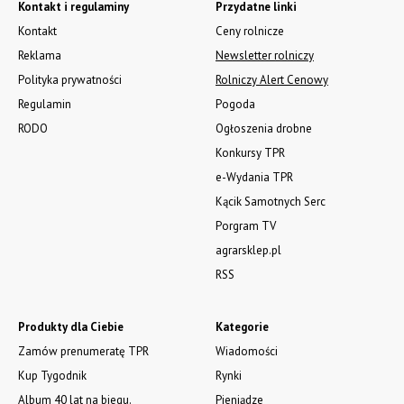
Kontakt i regulaminy
Przydatne linki
Kontakt
Ceny rolnicze
Reklama
Newsletter rolniczy
Polityka prywatności
Rolniczy Alert Cenowy
Regulamin
Pogoda
RODO
Ogłoszenia drobne
Konkursy TPR
e-Wydania TPR
Kącik Samotnych Serc
Porgram TV
agrarsklep.pl
RSS
Produkty dla Ciebie
Kategorie
Zamów prenumeratę TPR
Wiadomości
Kup Tygodnik
Rynki
Album 40 lat na biegu.
Pieniądze