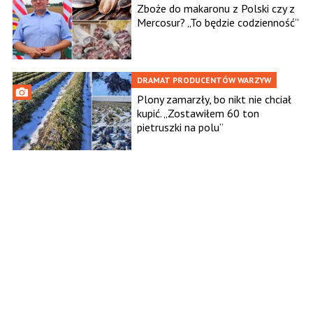
Zboże do makaronu z Polski czy z
Mercosur? „To będzie codzienność”
DRAMAT PRODUCENTÓW WARZYW
Plony zamarzły, bo nikt nie chciał
kupić. „Zostawiłem 60 ton
pietruszki na polu”