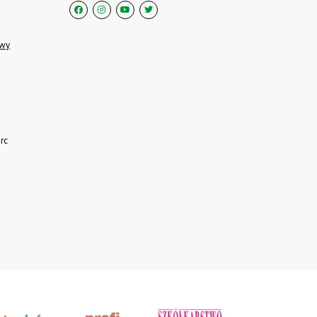
owy
rc