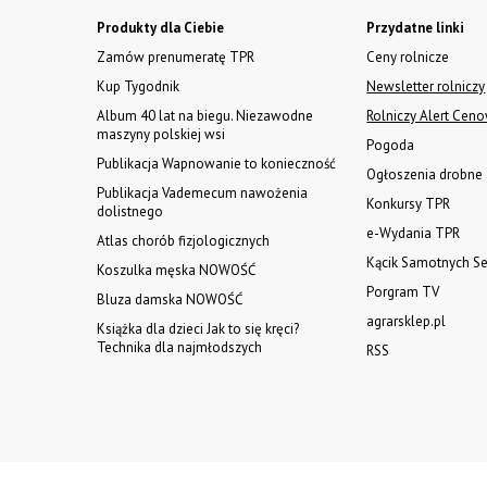
Produkty dla Ciebie
Przydatne linki
Zamów prenumeratę TPR
Ceny rolnicze
Kup Tygodnik
Newsletter rolniczy
Album 40 lat na biegu. Niezawodne
Rolniczy Alert Cen
maszyny polskiej wsi
Pogoda
Publikacja Wapnowanie to konieczność
Ogłoszenia drobne
Publikacja Vademecum nawożenia
Konkursy TPR
dolistnego
e-Wydania TPR
Atlas chorób fizjologicznych
Kącik Samotnych Se
Koszulka męska NOWOŚĆ
Porgram TV
Bluza damska NOWOŚĆ
agrarsklep.pl
Książka dla dzieci Jak to się kręci?
Technika dla najmłodszych
RSS