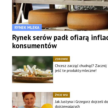
RYNEK MLEKA
Rynek serów padł ofiarą inflac
konsumentów
ZDROWIE
Chcesz zacząć chudnąć? Zacznij
jeść te produkty mleczne!
ŻYCIE WSI
Jak Justyna i Grzegorz dojrzeli d
dojrzewających