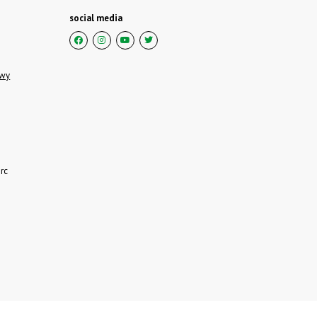
social media
owy
rc