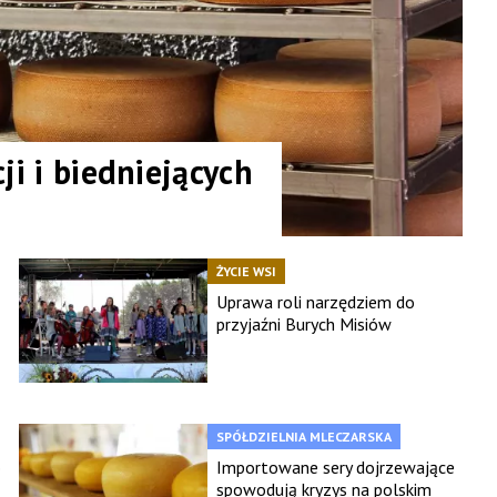
ji i biedniejących
ŻYCIE WSI
Uprawa roli narzędziem do
przyjaźni Burych Misiów
SPÓŁDZIELNIA MLECZARSKA
o
Importowane sery dojrzewające
spowodują kryzys na polskim