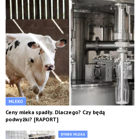
MLEKO
Ceny mleka spadły. Dlaczego? Czy będą
podwyżki? [RAPORT]
RYNEK MLEKA