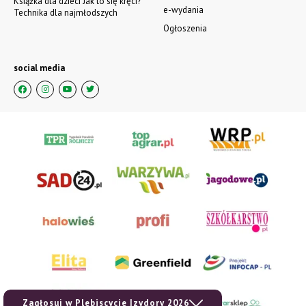
Książka dla dzieci Jak to się kręci?
e-wydania
Technika dla najmłodszych
Ogłoszenia
social media
Zagłosuj w Plebiscycie Izydory 2026