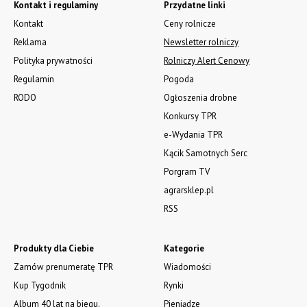
Kontakt i regulaminy
Przydatne linki
Kontakt
Ceny rolnicze
Reklama
Newsletter rolniczy
Polityka prywatności
Rolniczy Alert Cenowy
Regulamin
Pogoda
RODO
Ogłoszenia drobne
Konkursy TPR
e-Wydania TPR
Kącik Samotnych Serc
Porgram TV
agrarsklep.pl
RSS
Produkty dla Ciebie
Kategorie
Zamów prenumeratę TPR
Wiadomości
Kup Tygodnik
Rynki
Album 40 lat na biegu.
Pieniądze