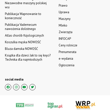
Niezawodne maszyny polskiej
Prawo
wsi
Uprawa
Publikacja Wapnowanie to
konieczność
Maszyny
Publikacja Vademecum
Mleko
nawożenia dolistnego
Zwierzęta
Atlas chorób fizjologicznych
INFOCAP
Koszulka męska NOWOŚĆ
Ceny rolnicze
Bluza damska NOWOŚĆ
Prenumerata
Książka dla dzieci Jak to się kręci?
e-wydania
Technika dla najmłodszych
Ogłoszenia
social media