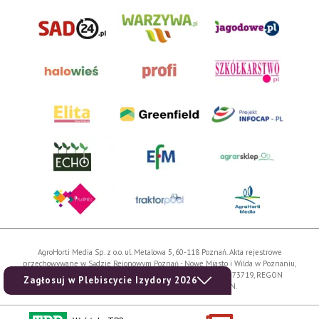
AgroHorti Media Sp. z o.o. ul. Metalowa 5, 60-118 Poznań. Akta rejestrowe
przechowywane w Sądzie Rejonowym Poznań - Nowe Miasto i Wilda w Poznaniu,
VIII Wydziale Gospodarczym, KRS 0001116269, NIP 7792573719, REGON
Zagłosuj w Plebiscycie Izydory 2026
529158846, kapitał zakładowy: 3.608.000 PLN.
Wszystkie prezentowane w ramach niniejszego portalu treści są własnością