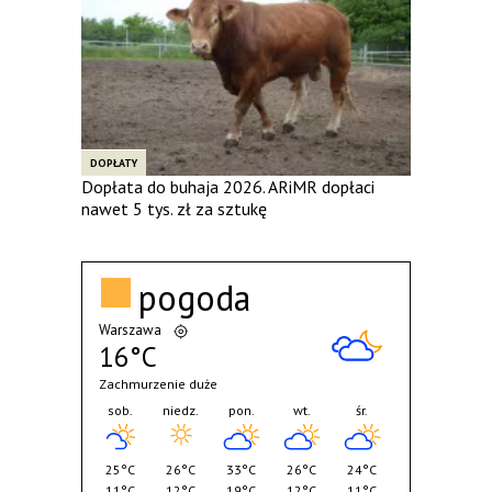
DOPŁATY
Dopłata do buhaja 2026. ARiMR dopłaci
nawet 5 tys. zł za sztukę
pogoda
Warszawa
16°C
Zachmurzenie duże
sob.
niedz.
pon.
wt.
śr.
25°C
26°C
33°C
26°C
24°C
11°C
12°C
19°C
12°C
11°C