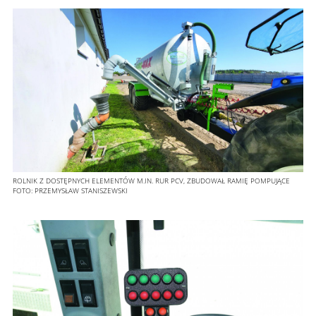
ROLNIK Z DOSTĘPNYCH ELEMENTÓW M.IN. RUR PCV, ZBUDOWAŁ RAMIĘ POMPUJĄCE
FOTO:
PRZEMYSŁAW STANISZEWSKI