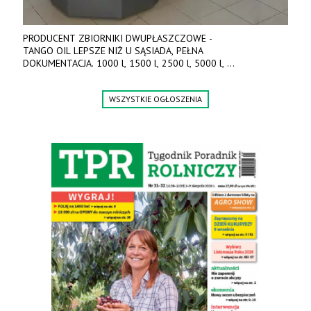
PRODUCENT ZBIORNIKI DWUPŁASZCZOWE -
TANGO OIL LEPSZE NIŻ U SĄSIADA, PEŁNA
DOKUMENTACJA. 1000 l, 1500 l, 2500 l, 5000 l,
produkt polski. Dobra cena, szybkie terminy realizacji. Tel. 536
842 737, www.tango-oil.pl
WSZYSTKIE OGŁOSZENIA