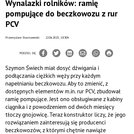
Wynalazki rolników: ramię
pompujące do beczkowozu z rur
PCV
Przemyslaw Staniszewski
22.06.2023., 18:30h
PODZIEL SIĘ
Szymon Świech miał dosyć dźwigania i
podłączania ciężkich węży przy każdym
napełnianiu beczkowozu. Aby to zmienić, z
dostępnych elementów m.in. rur PCV, zbudował
ramię pompujące. Jest ono obsługiwane z kabiny
ciągnika i z powodzeniem od dwóch miesięcy
tłoczy gnojowicę. Teraz konstruktor liczy, że jego
rozwiązaniem zainteresują się producenci
beczkowozów, z którymi chętnie nawiąże