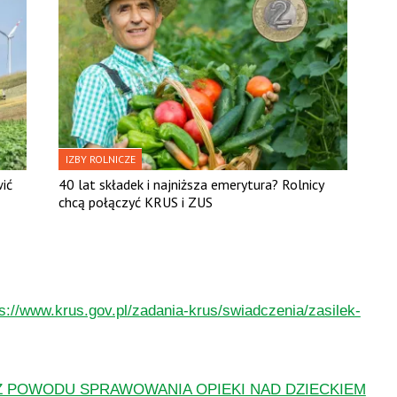
IZBY ROLNICZE
ić
40 lat składek i najniższa emerytura? Rolnicy
chcą połączyć KRUS i ZUS
ps://www.krus.gov.pl/zadania-krus/swiadczenia/zasilek-
Z POWODU SPRAWOWANIA OPIEKI NAD DZIECKIEM