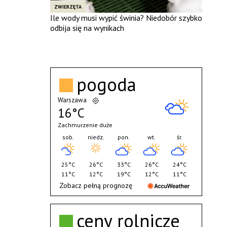
ZWIERZĘTA
Ile wody musi wypić świnia? Niedobór szybko
odbija się na wynikach
pogoda
Warszawa
16°C
Zachmurzenie duże
sob.
niedz.
pon.
wt.
śr.
25°C
26°C
33°C
26°C
24°C
11°C
12°C
19°C
12°C
11°C
Zobacz pełną prognozę
ceny rolnicze