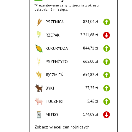
*Prezentowane ceny to średnia z okresu
ostatnich 6 miesięcy.
PSZENICA
823,04 zł
RZEPAK
2.241,68 zł
KUKURYDZA
844,71 zł
PSZENŻYTO
665,00 zł
JĘCZMIEŃ
654,82 zł
BYKI
23,25 zł
TUCZNIKI
5,45 zł
MLEKO
174,09 zł
Zobacz wiecej cen rolniczych