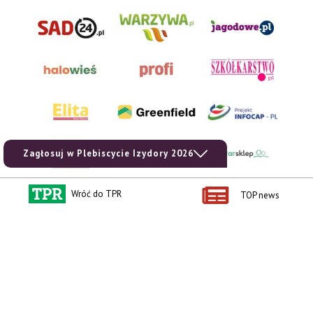
Zagłosuj w Plebiscycie Izydory 2026
Wróć do TPR
TOP news
AgroHorti Media Sp. z o.o. ul. Metalowa 5, 60-118 Poznań. Akta rejestrowe
przechowywane w Sądzie Rejonowym Poznań - Nowe Miasto i Wilda w Poznaniu,
VIII Wydziale Gospodarczym, KRS 0001116269, NIP 7792573719, REGON
529158846, kapitał zakładowy: 3.608.000 PLN.
Wszystkie prezentowane w ramach niniejszego portalu treści są własnością