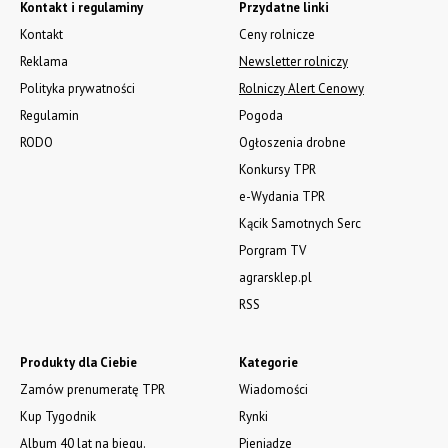
Kontakt i regulaminy
Przydatne linki
Kontakt
Ceny rolnicze
Reklama
Newsletter rolniczy
Polityka prywatności
Rolniczy Alert Cenowy
Regulamin
Pogoda
RODO
Ogłoszenia drobne
Konkursy TPR
e-Wydania TPR
Kącik Samotnych Serc
Porgram TV
agrarsklep.pl
RSS
Produkty dla Ciebie
Kategorie
Zamów prenumeratę TPR
Wiadomości
Kup Tygodnik
Rynki
Album 40 lat na biegu.
Pieniądze