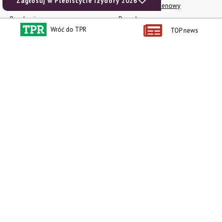
Zagłosuj w Plebiscycie Izydory 2026
Polityka prywatności
Rolniczy Alert Cenowy
Regulamin
Pogoda
Wróć do TPR
TOP news
RODO
Ogłoszenia drobne
Konkursy TPR
e-Wydania TPR
Kącik Samotnych Serc
Porgram TV
agrarsklep.pl
RSS
Produkty dla Ciebie
Kategorie
Zamów prenumeratę TPR
Wiadomości
Kup Tygodnik
Rynki
Album 40 lat na biegu.
Pieniądze
Niezawodne maszyny polskiej
Prawo
wsi
Uprawa
Publikacja Wapnowanie to
konieczność
Maszyny