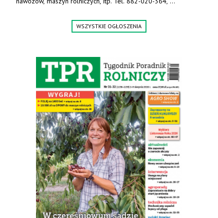
nawozów, maszyn rolniczych, itp. Tel. 882-020-364,
664-125-869, 604-407-206. www.olimet.eu
WSZYSTKIE OGŁOSZENIA