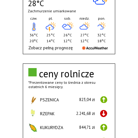
28°C
Zachmurzenie umiarkowane
czw.
pt.
sob.
niedz.
pon.
36°C
25°C
26°C
27°C
32°C
20°C
14°C
12°C
12°C
18°C
Zobacz pełną prognozę
ceny rolnicze
*Prezentowane ceny to średnia z okresu
ostatnich 6 miesięcy.
PSZENICA
823,04 zł
RZEPAK
2.241,68 zł
KUKURYDZA
844,71 zł