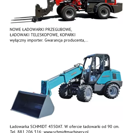
NOWE ŁADOWARKI PRZEGUBOWE,
ŁADOWAKI TELESKOPOWE, KOPARKI
wyłączny importer. Gwarancja producenta,
bogate wyposażenie, prosta konstrukcja.
Ceny od 69 000 zł netto wraz z osprzętem.
Tel: 509-365-675. www.kmm.info.pl
Ładowarka SCHMIDT 4350AT. W ofercie ładowarki od 90 cm.
Tel. 881 206 316; www.schmidtmachinery.pl