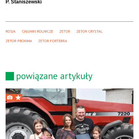
P. Staniszewski
ROSJA
CIĄGNIKI ROLNICZE
ZETOR
ZETOR CRYSTAL
ZETOR PROXIMA
ZETOR FORTERRA
powiązane artykuły