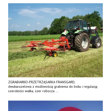
ZGRABIARKO-PRZETRZĄSARKA FRANSGARD,
dwukaruzelowa z możliwością grabienia do boku i regulacją
szerokości wałka, szer robocza
do 6 m. Mocna konstrukcja. Karchex.
Tel. 606 211 056, 507 158 699.