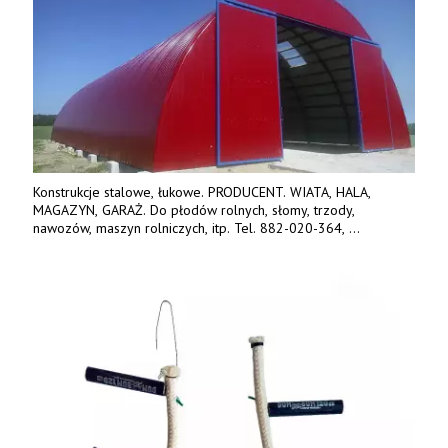
Konstrukcje stalowe, łukowe. PRODUCENT. WIATA, HALA,
MAGAZYN, GARAŻ. Do płodów rolnych, słomy, trzody,
nawozów, maszyn rolniczych, itp. Tel. 882-020-364,
664-125-869, 604-407-206. www.olimet.eu