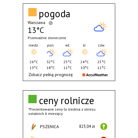
pogoda
Warszawa
13°C
Przeważnie słonecznie
niedz.
pon.
wt.
śr.
czw.
26°C
32°C
25°C
24°C
25°C
13°C
18°C
11°C
10°C
11°C
Zobacz pełną prognozę
ceny rolnicze
*Prezentowane ceny to średnia z okresu
ostatnich 6 miesięcy.
PSZENICA
823,04 zł