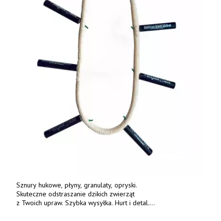
Sznury hukowe, płyny, granulaty, opryski.
Skuteczne odstraszanie dzikich zwierząt
z Twoich upraw. Szybka wysyłka. Hurt i detal.
www.deterren.pl • tel. +48 790 800 510.