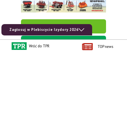
zobacz e-wydanie
Zagłosuj w Plebiscycie Izydory 2026
kup prenumeratę
Wróć do TPR
TOP news
Kontakt i regulaminy
Przydatne linki
Kontakt
Ceny rolnicze
Reklama
Newsletter rolniczy
Polityka prywatności
Rolniczy Alert Cenowy
Regulamin
Pogoda
RODO
Ogłoszenia drobne