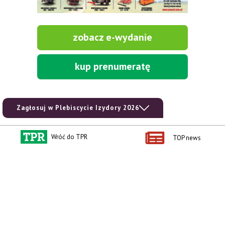
zobacz e-wydanie
kup prenumeratę
Zagłosuj w Plebiscycie Izydory 2026
Wróć do TPR
TOP news
Kontakt i regulaminy
Przydatne linki
Kontakt
Ceny rolnicze
Reklama
Newsletter rolniczy
Polityka prywatności
Rolniczy Alert Cenowy
Regulamin
Pogoda
RODO
Ogłoszenia drobne
Konkursy TPR