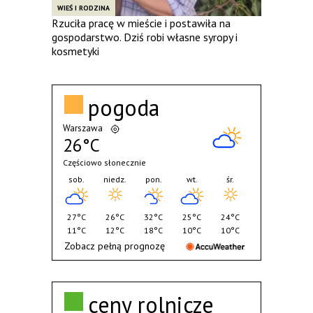
WIEŚ I RODZINA
Rzuciła pracę w mieście i postawiła na
gospodarstwo. Dziś robi własne syropy i
kosmetyki
pogoda
Warszawa
26°C
Częściowo słonecznie
sob.
niedz.
pon.
wt.
śr.
27°C
26°C
32°C
25°C
24°C
11°C
12°C
18°C
10°C
10°C
Zobacz pełną prognozę
ceny rolnicze