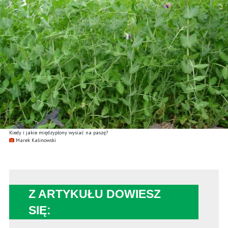
Kiedy i jakie międzyplony wysiać na paszę?
Marek Kalinowski
Z ARTYKUŁU DOWIESZ
SIĘ: