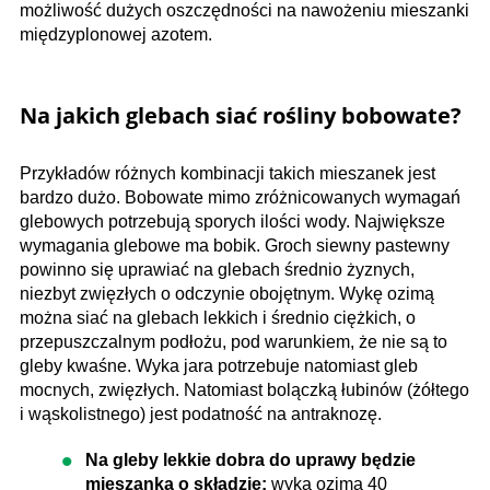
możliwość dużych oszczędności na nawożeniu mieszanki
międzyplonowej azotem.
Na jakich glebach siać rośliny bobowate?
Przykładów różnych kombinacji takich mieszanek jest
bardzo dużo. Bobowate mimo zróżnicowanych wymagań
glebowych potrzebują sporych ilości wody. Największe
wymagania glebowe ma bobik. Groch siewny pastewny
powinno się uprawiać na glebach średnio żyznych,
niezbyt zwięzłych o odczynie obojętnym. Wykę ozimą
można siać na glebach lekkich i średnio ciężkich, o
przepuszczalnym podłożu, pod warunkiem, że nie są to
gleby kwaśne. Wyka jara potrzebuje natomiast gleb
mocnych, zwięzłych. Natomiast bolączką łubinów (żółtego
i wąskolistnego) jest podatność na antraknozę.
Na gleby lekkie dobra do uprawy będzie
mieszanka o składzie:
wyka ozima 40