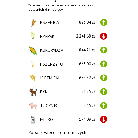
*Prezentowane ceny to średnia z okresu
ostatnich 6 miesięcy.
PSZENICA
823,04 zł
RZEPAK
2.241,68 zł
KUKURYDZA
844,71 zł
PSZENŻYTO
665,00 zł
JĘCZMIEŃ
654,82 zł
BYKI
23,25 zł
TUCZNIKI
5,45 zł
MLEKO
174,09 zł
Zobacz wiecej cen rolniczych