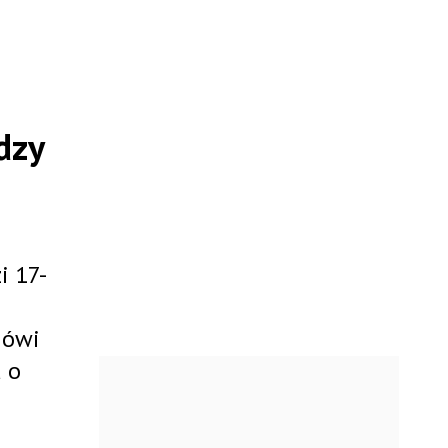
dzy
i 17-
mówi
 o