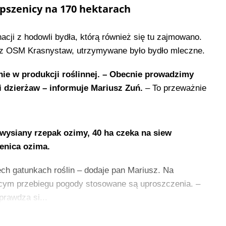
pszenicy na 170 hektarach
acji z hodowli bydła, którą również się tu zajmowano.
 z OSM Krasnystaw, utrzymywane było bydło mleczne.
nie w produkcji roślinnej. – Obecnie prowadzimy
 dzierżaw – informuje Mariusz Zuń.
– To przeważnie
 wysiany rzepak ozimy, 40 ha czeka na siew
zenica ozima.
zech gatunkach roślin – dodaje pan Mariusz. Na
ącym przebiegu pogody stosowane są uproszczenia. –
rawdza si...