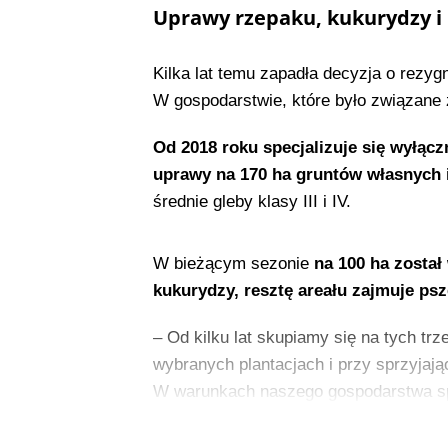
Uprawy rzepaku, kukurydzy i 
Kilka lat temu zapadła decyzja o rezygn
W gospodarstwie, które było związane
Od 2018 roku specjalizuje się wyłącz
uprawy na 170 ha gruntów własnych i
średnie gleby klasy III i IV.
W bieżącym sezonie
na 100 ha został
kukurydzy, resztę areału zajmuje ps
– Od kilku lat skupiamy się na tych tr
wybranych plantacjach i przy sprzyjaj
W warunkach naszego gospodarstwa sp