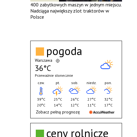
400 zabytkowych maszyn w jednym miejscu.
Nadciąga największy zlot traktorów w
Polsce
pogoda
Warszawa
36°C
Przeważnie słonecznie
czw.
pt.
sob.
niedz.
pon.
39°C
25°C
26°C
27°C
32°C
20°C
14°C
12°C
11°C
17°C
Zobacz pełną prognozę
ceny rolnicze