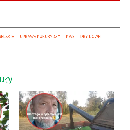
BELSKIE
UPRAWA KUKURYDZY
KWS
DRY DOWN
uły