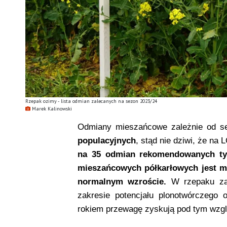
Rzepak ozimy - lista odmian zalecanych na sezon 2023/24
Marek Kalinowski
Odmiany mieszańcowe zależnie od s
populacyjnych
, stąd nie dziwi, że na
na 35 odmian rekomendowanych tyl
mieszańcowych półkarłowych jest 
normalnym wzroście.
W rzepaku za
zakresie potencjału plonotwórczego 
rokiem przewagę zyskują pod tym wzg