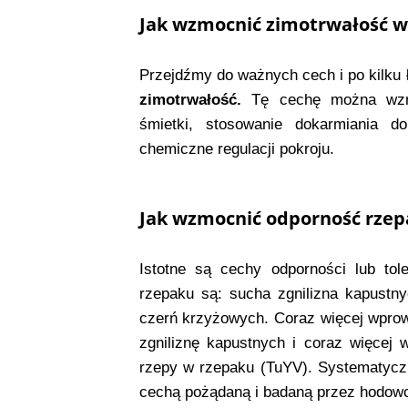
Jak wzmocnić zimotrwałość w
Przejdźmy do ważnych cech i po kilku
zimotrwałość.
Tę cechę można wzmo
śmietki, stosowanie dokarmiania dol
chemiczne regulacji pokroju.
Jak wzmocnić odporność rze
Istotne są cechy odporności lub tol
rzepaku są: sucha zgnilizna kapustny
czerń krzyżowych. Coraz więcej wpro
zgniliznę kapustnych i coraz więcej
rzepy w rzepaku (TuYV). Systematyczn
cechą pożądaną i badaną przez hodowcó