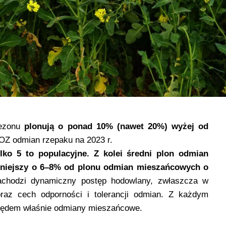
ezonu
plonują o ponad 10% (nawet 20%) wyżej od
 LOZ odmian rzepaku na 2023 r.
ko 5 to populacyjne.
Z kolei średni plon odmian
mniejszy o 6–8% od plonu odmian mieszańcowych o
chodzi dynamiczny postęp hodowlany, zwłaszcza w
oraz cech odporności i tolerancji odmian. Z każdym
lędem właśnie odmiany mieszańcowe.