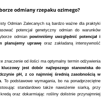
wyborze odmiany rzepaku ozimego?
ty Odmian Zalecanych są bardzo ważne dla praktyki
opasować potencjał genetyczny odmian do warunków
wyborze odmian
powinniśmy uwzględnić potencjał i
ym planujemy uprawę
oraz zakładaną intensywność
ze znaczenie od ilości ma optymalny termin odżywienia
u
kluczowy jest dobór najlepszego stanowiska do
dczynie pH, z co najmniej średnią zasobnością w
u.
To podstawowe wymagania, bo na ponadprzeciętne
tosując standardowo także nawożenie siarką, przy
redą oraz dokarmiając rośliny dolistnie przynajmniej