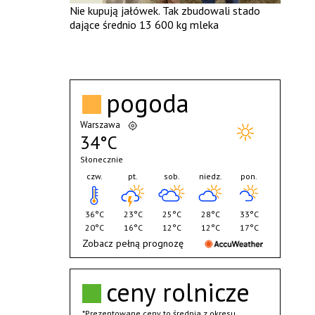
Nie kupują jałówek. Tak zbudowali stado
dające średnio 13 600 kg mleka
pogoda
Warszawa
34°C
Słonecznie
czw.
pt.
sob.
niedz.
pon.
36°C
23°C
25°C
28°C
33°C
20°C
16°C
12°C
12°C
17°C
Zobacz pełną prognozę
ceny rolnicze
*Prezentowane ceny to średnia z okresu