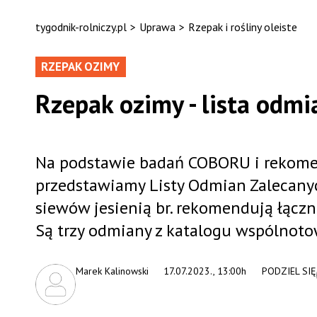
tygodnik-rolniczy.pl
>
Uprawa
>
Rzepak i rośliny oleiste
RZEPAK OZIMY
Rzepak ozimy - lista odm
Na podstawie badań COBORU i rekome
przedstawiamy Listy Odmian Zalecan
siewów jesienią br. rekomendują łączni
Są trzy odmiany z katalogu wspólnotow
Marek Kalinowski
17.07.2023., 13:00h
PODZIEL SIĘ