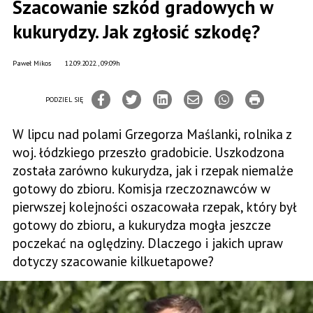
Szacowanie szkód gradowych w
kukurydzy. Jak zgłosić szkodę?
Paweł Mikos
12.09.2022., 09:09h
PODZIEL SIĘ
W lipcu nad polami Grzegorza Maślanki, rolnika z
woj. łódzkiego przeszło gradobicie. Uszkodzona
została zarówno kukurydza, jak i rzepak niemalże
gotowy do zbioru. Komisja rzeczoznawców w
pierwszej kolejności oszacowała rzepak, który był
gotowy do zbioru, a kukurydza mogła jeszcze
poczekać na oględziny. Dlaczego i jakich upraw
dotyczy szacowanie kilkuetapowe?