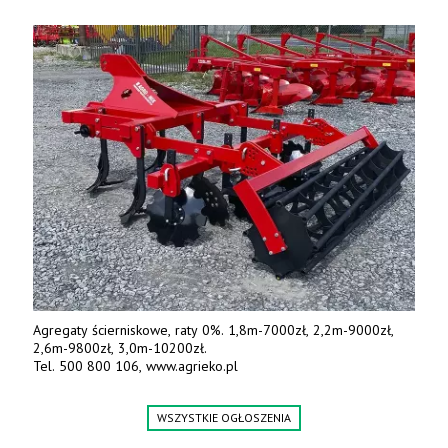
5m3 - 40m3. Cena od 32 tys. Wozy sprowadzone z Niemiec.
Jesteśmy także producentem nowych paszowozów AKSA, woj.
wielkopolskie, koło Konina. Kontakt: 607 405 691.
Agregaty ścierniskowe, raty 0%. 1,8m-7000zł, 2,2m-9000zł,
2,6m-9800zł, 3,0m-10200zł.
Tel. 500 800 106, www.agrieko.pl
WSZYSTKIE OGŁOSZENIA