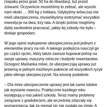
rzepaku przez grad. 50 ha do likwidacji, tuż przed
żniwami. Oczywiście musieliśmy to zebrać, ale wyszło
nam około … 300 kg z hektara. Gdybyśmy wówczas nie
mieli ubezpieczenia, musielibyśmy wstrzymać wszystkie
inwestycje na dwa, trzy lata. A dzięki polisie mogliśmy
dalej swobodnie pracować, jakby tej szkody nie było –
dodaje gospodarz.
W jego opinii wykupienie ubezpieczenia jest jednym z
elementów pracy na roli. A takiego podejścia nauczył go
po części ojciec, który także zawsze kupował polisę na
swoje uprawy, maszyny rolnicze i budynki inwentarskie.
Grzegorz Maślanka mówi, że ubezpieczają uprawy już
jesienią w pełnym możliwym pakiecie od wszystkich ryzyk
jakie oferuje ubezpieczyciel. Na wiosnę podobnie.
– Dla mnie ubezpieczenie uprawy jest tak samo istotne
jak wysianie nawozu. Praktycznie każdego roku
występują u nas jakieś szkody. Teraz mamy problemy
związane z gradobiciem, ale wcześniej zdarzały się
wymarznięcia, tak że niemal nic nie zostało po zimie. A