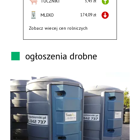
TUCZNIKI
5,45 zł
MLEKO
174,09 zł
Zobacz wiecej cen rolniczych
ogłoszenia drobne