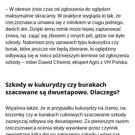
– W okresie żniw czas od zgłoszenia do oględzin
maksymalnie skracamy. W praktyce wygląda to tak, że
rzeczoznawca umawia się z rolnikiem w ciągu jednego,
dwóch dni. Dzięki temu rolnik może lepiej zaplanować
żniwa, np. zająć się zbiorem z innych pól, gdzie nie było
szkody. Natomiast przy uprawach typu kukurydza czy
burak, które jeszcze nie będą zbierane, to oględziny
odbywają się w nieco późniejszym terminie od zgłoszenia
szkody – mówi Dawid Chwirot, ekspert Agro z VH Polska.
Szkody w kukurydzy czy burakach
szacowane są dwuetapowo. Dlaczego?
Wyjaśnia także, że w przypadku kukurydzy na ziarno, na
kiszonkę czy w burakach cukrowych szacowanie szkody
zazwyczaj odbywa się dwuetapowo. Za pierwszym razem
rzeczoznawca ocenia straty wywołane przez czynnik
zewnętrzne kilka dni po zgłoszeniu szkody i wówczas