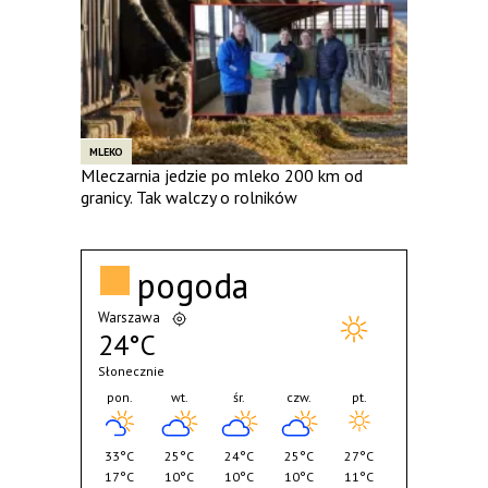
MLEKO
Mleczarnia jedzie po mleko 200 km od
granicy. Tak walczy o rolników
pogoda
Warszawa
24°C
Słonecznie
pon.
wt.
śr.
czw.
pt.
33°C
25°C
24°C
25°C
27°C
17°C
10°C
10°C
10°C
11°C