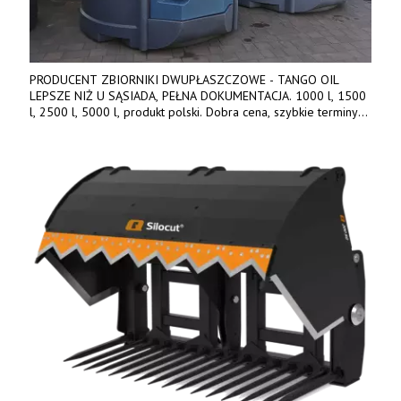
PRODUCENT ZBIORNIKI DWUPŁASZCZOWE - TANGO OIL
LEPSZE NIŻ U SĄSIADA, PEŁNA DOKUMENTACJA. 1000 l, 1500
l, 2500 l, 5000 l, produkt polski. Dobra cena, szybkie terminy
realizacji. Tel. 536 842 737, www.tango-oil.pl