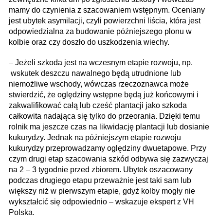
mamy do czynienia z szacowaniem wstępnym. Oceniany
jest ubytek asymilacji, czyli powierzchni liścia, która jest
odpowiedzialna za budowanie późniejszego plonu w
kolbie oraz czy doszło do uszkodzenia wiechy.
– Jeżeli szkoda jest na wczesnym etapie rozwoju, np.
wskutek deszczu nawalnego będą utrudnione lub
niemożliwe wschody, wówczas rzeczoznawca może
stwierdzić, że oględziny wstępne będą już końcowymi i
zakwalifikować całą lub cześć plantacji jako szkoda
całkowita nadająca się tylko do przeorania. Dzięki temu
rolnik ma jeszcze czas na likwidację plantacji lub dosianie
kukurydzy. Jednak na późniejszym etapie rozwoju
kukurydzy przeprowadzamy oględziny dwuetapowe. Przy
czym drugi etap szacowania szkód odbywa się zazwyczaj
na 2 – 3 tygodnie przed zbiorem. Ubytek oszacowany
podczas drugiego etapu przeważnie jest taki sam lub
większy niż w pierwszym etapie, gdyż kolby mogły nie
wykształcić się odpowiednio – wskazuje ekspert z VH
Polska.