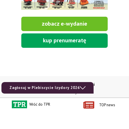
zobacz e-wydanie
kup prenumeratę
Kontakt i regulaminy
Przydatne linki
Zagłosuj w Plebiscycie Izydory 2026
Kontakt
Ceny rolnicze
Reklama
Newsletter rolniczy
Wróć do TPR
TOP news
Polityka prywatności
Rolniczy Alert Cenowy
Regulamin
Pogoda
RODO
Ogłoszenia drobne