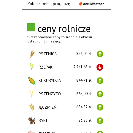
Zobacz pełną prognozę
ceny rolnicze
*Prezentowane ceny to średnia z okresu
ostatnich 6 miesięcy.
PSZENICA
823,04 zł
RZEPAK
2.241,68 zł
KUKURYDZA
844,71 zł
PSZENŻYTO
665,00 zł
JĘCZMIEŃ
654,82 zł
BYKI
23,25 zł