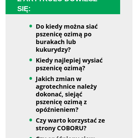
SIĘ:
Do kiedy można siać
pszenicę ozimą po
burakach lub
kukurydzy?
Kiedy najlepiej wysiać
pszenicę ozimą?
Jakich zmian w
agrotechnice należy
dokonać, siejąć
pszenicę ozimą z
opóźnieniem?
Czy warto korzystać ze
strony COBORU?