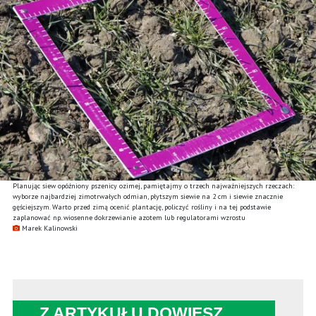
Planując siew opóźniony pszenicy ozimej, pamiętajmy o trzech najważniejszych rzeczach:
wyborze najbardziej zimotrwałych odmian, płytszym siewie na 2 cm i siewie znacznie
gęściejszym. Warto przed zimą ocenić plantację, policzyć rośliny i na tej podstawie
zaplanować np. wiosenne dokrzewianie azotem lub regulatorami wzrostu
Marek Kalinowski
Z ARTYKUŁU DOWIESZ