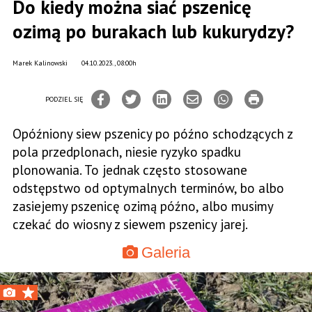
Do kiedy można siać pszenicę
ozimą po burakach lub kukurydzy?
Marek Kalinowski
04.10.2023., 08:00h
PODZIEL SIĘ
Opóźniony siew pszenicy po późno schodzących z
pola przedplonach, niesie ryzyko spadku
plonowania. To jednak często stosowane
odstępstwo od optymalnych terminów, bo albo
zasiejemy pszenicę ozimą późno, albo musimy
czekać do wiosny z siewem pszenicy jarej.
Galeria