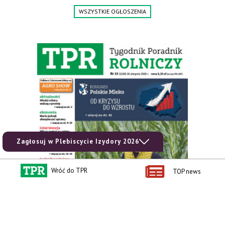
WSZYSTKIE OGŁOSZENIA
Zagłosuj w Plebiscycie Izydory 2026
Wróć do TPR
TOP news