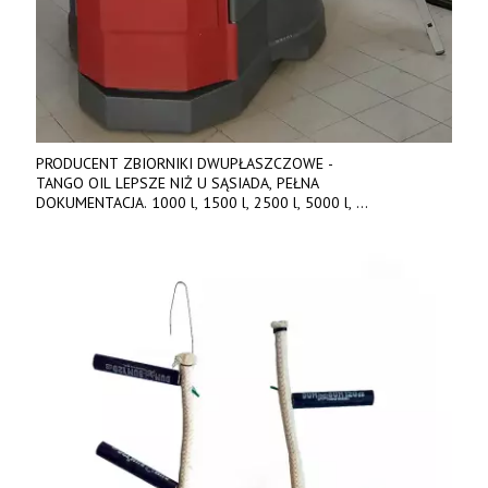
PRODUCENT ZBIORNIKI DWUPŁASZCZOWE -
TANGO OIL LEPSZE NIŻ U SĄSIADA, PEŁNA
DOKUMENTACJA. 1000 l, 1500 l, 2500 l, 5000 l,
produkt polski. Dobra cena, szybkie terminy realizacji. Tel. 536
842 737, www.tango-oil.pl