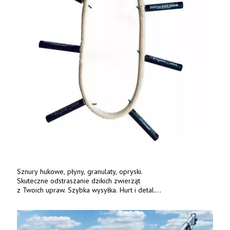
Sznury hukowe, płyny, granulaty, opryski.
Skuteczne odstraszanie dzikich zwierząt
z Twoich upraw. Szybka wysyłka. Hurt i detal.
www.deterren.pl • tel. +48 790 800 510.