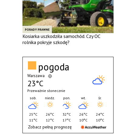
PORADY PRAWNE
Kosiarka uszkodziła samochód. Czy OC
rolnika pokryje szkodę?
pogoda
Warszawa
23°C
Przeważnie słonecznie
sob.
niedz.
pon.
wt.
śr.
25°C
26°C
32°C
26°C
24°C
11°C
12°C
17°C
10°C
10°C
Zobacz pełną prognozę