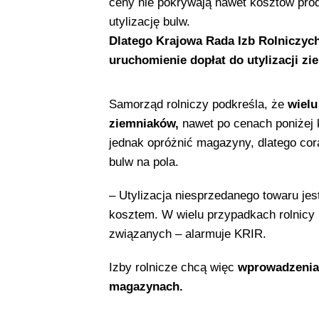
ceny nie pokrywają nawet kosztów produ
utylizację bulw.
Dlatego Krajowa Rada Izb Rolniczych
uruchomienie dopłat do utylizacji z
Samorząd rolniczy podkreśla, że
wielu
ziemniaków,
nawet po cenach poniżej
jednak opróżnić magazyny, dlatego cora
bulw na pola.
– Utylizacja niesprzedanego towaru je
kosztem. W wielu przypadkach rolnicy 
związanych – alarmuje KRIR.
Izby rolnicze chcą więc
wprowadzenia 
magazynach.