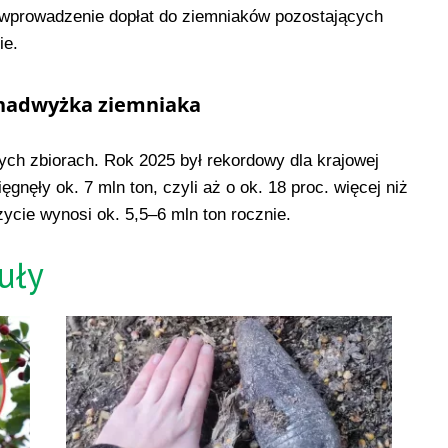
o wprowadzenie dopłat do ziemniaków pozostających
ie.
 nadwyżka ziemniaka
ych zbiorach. Rok 2025 był rekordowy dla krajowej
ęgnęły ok. 7 mln ton, czyli aż o ok. 18 proc. więcej niż
cie wynosi ok. 5,5–6 mln ton rocznie.
uły