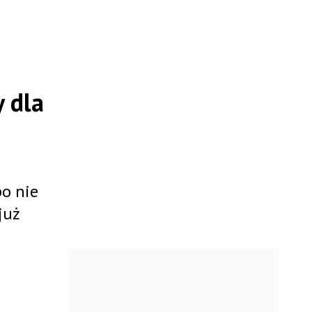
 dla
bo nie
już