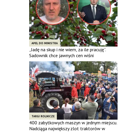
APEL DO MINISTRA
„Jadę na skup i nie wiem, za ile pracuję”.
Sadownik chce jawnych cen wiśni
TARGI ROLNICZE
400 zabytkowych maszyn w jednym miejscu.
Nadciąga największy zlot traktorów w