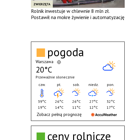
ZWIERZĘTA
Rolnik inwestuje w chlewnie 8 mln zł.
Postawił na mokre żywienie i automatyzację
pogoda
Warszawa
20°C
Przeważnie słonecznie
czw.
pt.
sob.
niedz.
pon.
39°C
26°C
26°C
27°C
32°C
19°C
14°C
11°C
12°C
17°C
Zobacz pełną prognozę
ceny rolnicze