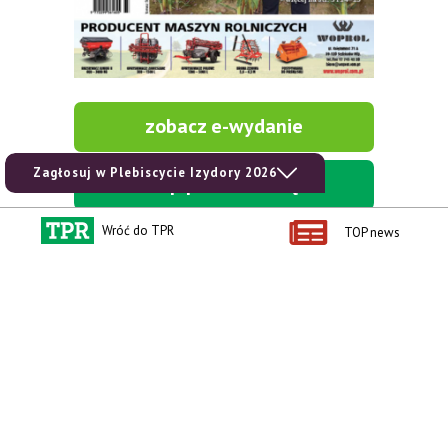
zobacz e-wydanie
Zagłosuj w Plebiscycie Izydory 2026
kup prenumeratę
Wróć do TPR
TOP news
Kontakt i regulaminy
Przydatne linki
Kontakt
Ceny rolnicze
Reklama
Newsletter rolniczy
Polityka prywatności
Rolniczy Alert Cenowy
Regulamin
Pogoda