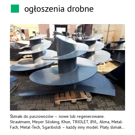
ogłoszenia drobne
Ślimaki do paszowozów – nowe lub regenerowane.
Strautmann, Meyer Siloking, Khun, TRIOLET, BVL, Alima, Metal-
Fach, Metal-Tech, Sgariboldi – każdy inny model. Płaty ślimaka
wykonane z blachy o podwyższonej wytrzymałości na ścieranie