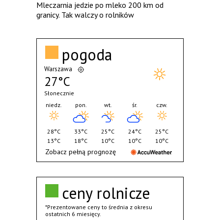
Mleczarnia jedzie po mleko 200 km od
granicy. Tak walczy o rolników
pogoda
Warszawa
27°C
Słonecznie
niedz.
pon.
wt.
śr.
czw.
28°C
33°C
25°C
24°C
25°C
13°C
18°C
10°C
10°C
10°C
Zobacz pełną prognozę
ceny rolnicze
*Prezentowane ceny to średnia z okresu
ostatnich 6 miesięcy.