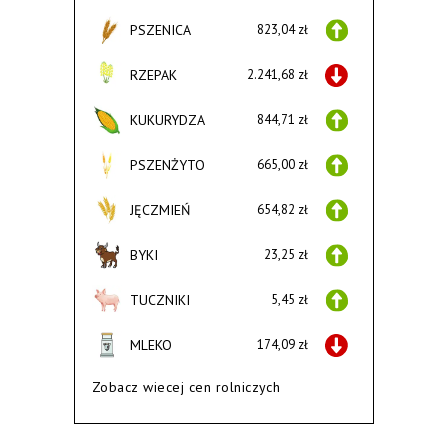
PSZENICA
823,04 zł
RZEPAK
2.241,68 zł
KUKURYDZA
844,71 zł
PSZENŻYTO
665,00 zł
JĘCZMIEŃ
654,82 zł
BYKI
23,25 zł
TUCZNIKI
5,45 zł
MLEKO
174,09 zł
Zobacz wiecej cen rolniczych