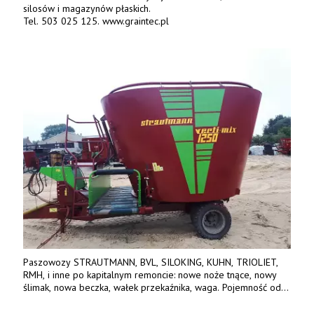
silosów i magazynów płaskich.
Tel. 503 025 125. www.graintec.pl
Paszowozy STRAUTMANN, BVL, SILOKING, KUHN, TRIOLIET,
RMH, i inne po kapitalnym remoncie: nowe noże tnące, nowy
ślimak, nowa beczka, wałek przekaźnika, waga. Pojemność od
5m3 - 40m3. Cena od 32 tys. Wozy sprowadzone z Niemiec.
Jesteśmy także producentem nowych paszowozów AKSA, woj.