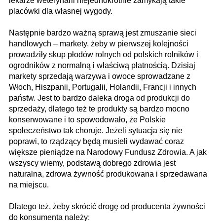
lekarze weterynarii niejednokrotnie zamykają takie
placówki dla własnej wygody.
Następnie bardzo ważną sprawą jest zmuszanie sieci
handlowych – markety, żeby w pierwszej kolejności
prowadziły skup płodów rolnych od polskich rolników i
ogrodników z normalną i właściwą płatnością. Dzisiaj
markety sprzedają warzywa i owoce sprowadzane z
Włoch, Hiszpanii, Portugalii, Holandii, Francji i innych
państw. Jest to bardzo daleka droga od produkcji do
sprzedaży, dlatego też te produkty są bardzo mocno
konserwowane i to spowodowało, że Polskie
społeczeństwo tak choruje. Jeżeli sytuacja się nie
poprawi, to rządzący będą musieli wydawać coraz
większe pieniądze na Narodowy Fundusz Zdrowia. A jak
wszyscy wiemy, podstawą dobrego zdrowia jest
naturalna, zdrowa żywność produkowana i sprzedawana
na miejscu.
Dlatego też, żeby skrócić drogę od producenta żywności
do konsumenta należy: