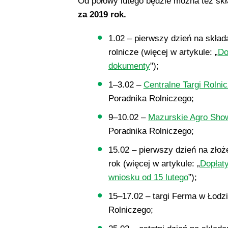
Od połowy lutego będzie można też sk
za 2019 rok.
1.02 – pierwszy dzień na skła
rolnicze (więcej w artykule: „
Do
dokumenty
");
1–3.02 –
Centralne Targi Roln
Poradnika Rolniczego;
9–10.02 –
Mazurskie Agro Sho
Poradnika Rolniczego;
15.02 – pierwszy dzień na złoż
rok (więcej w artykule: „
Dopłat
wniosku od 15 lutego
”);
15–17.02 – targi Ferma w Łodz
Rolniczego;