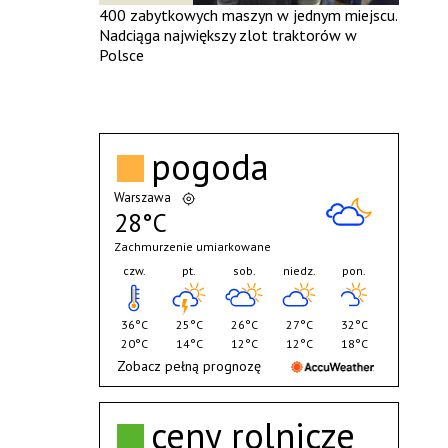
400 zabytkowych maszyn w jednym miejscu.
Nadciąga największy zlot traktorów w
Polsce
pogoda
Warszawa
28°C
Zachmurzenie umiarkowane
czw.
pt.
sob.
niedz.
pon.
36°C
25°C
26°C
27°C
32°C
20°C
14°C
12°C
12°C
18°C
Zobacz pełną prognozę
ceny rolnicze