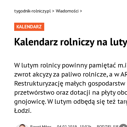
tygodnik-rolniczy.pl
>
Wiadomości
>
KALENDARZ
Kalendarz rolniczy na lut
W lutym rolnicy powinny pamiętać m.in
zwrot akcyzy za paliwo rolnicze, a w
Restrukturyzację małych gospodarstw r
przetwórstwo oraz dotacji na płyty obo
gnojowicę. W lutym odbędą się też tar
Łodzi.
Paweł Mikos
04.02.2019., 15:02h
PODZIEL SIĘ