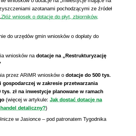
anie wniosków o dotacje na „Inwestycje mające na
czyszczeniami azotanami pochodzącymi ze źródeł
„
Złóż wniosek o dotacje do płyt, zbiorników,
anie do urzędów gmin wniosków o dopłaty do
nia wniosków na
dotacje na „Restrukturyzację
h”
nia przez ARiMR wniosków o
dotacje do 500 tys.
ci gospodarczej w zakresie przetwarzania
 tys. zł na inwestycje planowane w ramach
go
(więcej w artykule:
Jak dostać dotacje na
 handel detaliczny?
)
lnicze w Jasionce – pod patronatem Tygodnika