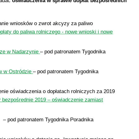
ładać
oświadczenia w sprawie dopłat bezpośrednich
danie wniosków o zwrot akcyzy za paliwo
płaty do paliwa rolniczego - nowe wnioski i nowe
icze w Nadarzynie
– pod patronatem Tygodnika
w w Ostródzie
– pod patronatem Tygodnika
enie oświadczenia o dopłatach rolniczych za 2019
y bezpośrednie 2019 – oświadczenie zamiast
i – pod patronatem Tygodnika Poradnika