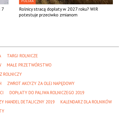
POLSKA
 7
Rolnicy stracą dopłaty w 2027 roku? WIR
potestuje przeciwko zmianom
A
TARGI ROLNICZE
W
MAŁE PRZETWÓRSTWO
Z ROLNICZY
H
ZWROT AKCYZY ZA OLEJ NAPĘDOWY
CI
DOPŁATY DO PALIWA ROLNICZEGO 2019
ZY HANDEL DETALICZNY 2019
KALENDARZ DLA ROLNIKÓW
TY