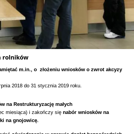
a rolników
amiętać m.in., o złożeniu wniosków o zwrot akcyzy
erpnia 2018 do 31 stycznia 2019 roku.
w na Restrukturyzację małych
ec miesiąca) i zakończy się
nabór wniosków na
iki na gnojowicę.