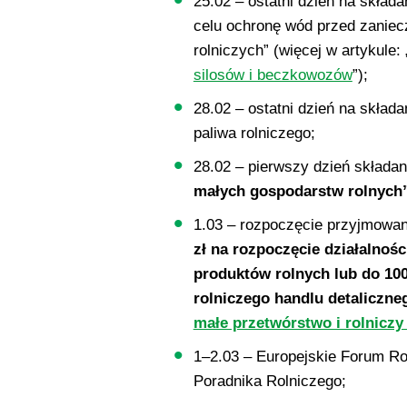
25.02 – ostatni dzień na skład
celu ochronę wód przed zanie
rolniczych” (więcej w artykule: 
silosów i beczkowozów
”);
28.02 – ostatni dzień na skład
paliwa rolniczego;
28.02 – pierwszy dzień składa
małych gospodarstw rolnyc
1.03 – rozpoczęcie przyjmowa
zł na rozpoczęcie działalnoś
produktów rolnych lub do 100
rolniczego handlu detaliczne
małe przetwórstwo i rolniczy
1–2.03 – Europejskie Forum Ro
Poradnika Rolniczego;