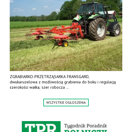
ZGRABIARKO-PRZETRZĄSARKA FRANSGARD,
dwukaruzelowa z możliwością grabienia do boku i regulacją
szerokości wałka, szer robocza
do 6 m. Mocna konstrukcja. Karchex.
Tel. 606 211 056, 507 158 699.
WSZYSTKIE OGŁOSZENIA