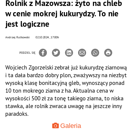
Rolnik z Mazowsza: żyto na chleb
w cenie mokrej kukurydzy. To nie
jest logiczne
Andrzej Rutkowski
02.10.2024., 17:00h
PODZIEL SIĘ
Wojciech Zgorzelski zebrał już kukurydzę ziarnową
i ta dała bardzo dobry plon, zważywszy na niezbyt
wysoką klasę bonitacyjną gleb, wynoszący ponad
10 ton mokrego ziarna z ha. Aktualna cena w
wysokości 500 zł za tonę takiego ziarna, to niska
stawka, ale rolnik zwraca uwagę na jeszcze inny
paradoks.
Galeria