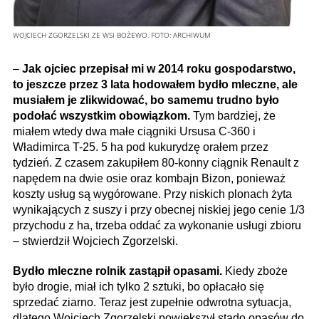
WOJCIECH ZGORZELSKI ZE WSI BOŻEWO.
FOTO:
ARCHIWUM
–
Jak ojciec przepisał mi w 2014 roku gospodarstwo,
to jeszcze przez 3 lata hodowałem bydło mleczne, ale
musiałem je zlikwidować, bo samemu trudno było
podołać wszystkim obowiązkom.
Tym bardziej, że
miałem wtedy dwa małe ciągniki Ursusa C-360 i
Władimirca T-25. 5 ha pod kukurydzę orałem przez
tydzień. Z czasem zakupiłem 80-konny ciągnik Renault z
napędem na dwie osie oraz kombajn Bizon, ponieważ
koszty usług są wygórowane. Przy niskich plonach żyta
wynikających z suszy i przy obecnej niskiej jego cenie 1/3
przychodu z ha, trzeba oddać za wykonanie usługi zbioru
– stwierdził Wojciech Zgorzelski.
Bydło mleczne rolnik zastąpił opasami.
Kiedy zboże
było drogie, miał ich tylko 2 sztuki, bo opłacało się
sprzedać ziarno. Teraz jest zupełnie odwrotna sytuacja,
dlatego Wojciech Zgorzelski powiększył stado opasów do