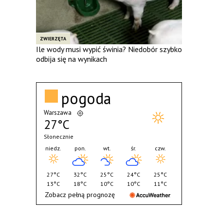
ZWIERZĘTA
Ile wody musi wypić świnia? Niedobór szybko
odbija się na wynikach
pogoda
Warszawa
27°C
Słonecznie
niedz.
pon.
wt.
śr.
czw.
27°C
32°C
25°C
24°C
25°C
13°C
18°C
10°C
10°C
11°C
Zobacz pełną prognozę