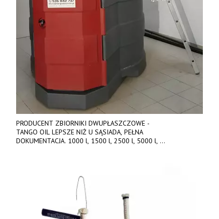
PRODUCENT ZBIORNIKI DWUPŁASZCZOWE -
TANGO OIL LEPSZE NIŻ U SĄSIADA, PEŁNA
DOKUMENTACJA. 1000 l, 1500 l, 2500 l, 5000 l,
produkt polski. Dobra cena, szybkie terminy realizacji. Tel. 536
842 737, www.tango-oil.pl