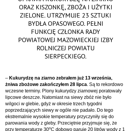
ORAZ KISZONKĘ, ZBOŻA I UŻYTKI
ZIELONE. UTRZYMUJE 23 SZTUKI
BYDŁA OPASOWEGO. PEŁNI
FUNKCJĘ CZŁONKA RADY
POWIATOWEJ MAZOWIECKIEJ IZBY
ROLNICZEJ POWIATU
SIERPECKIEGO.
–
Kukurydzę na ziarno zebrałem już 13 września,
żniwa zbożowe zakończyłem 28 lipca
. Są to rekordowo
wczesne terminy. Plony kukurydzy ziarnowej poratowały
lipcowe deszcze. Natomiast na siewy zbóż nie było
wilgoci w glebie, gdyż w okresie trzech tygodni
poprzedzających siewy w ogóle nie padało. Do tego
ekstremalnie wysokie temperatury przyczyniły się do
parowania wody z gleby. Przeciętnie przyjmuje się, że
o
przy temperaturze 30
C dobowo paruje 20 litrów wody z 1