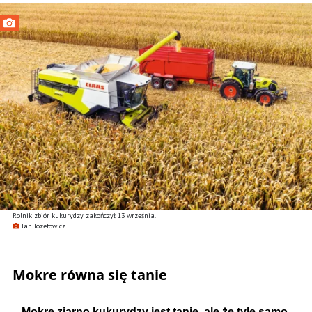
Rolnik zbiór kukurydzy zakończył 13 września.
Jan Józefowicz
Mokre równa się tanie
–
Mokre ziarno kukurydzy jest tanie, ale że tyle samo,