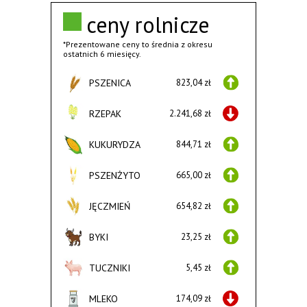
ceny rolnicze
*Prezentowane ceny to średnia z okresu
ostatnich 6 miesięcy.
PSZENICA
823,04 zł
RZEPAK
2.241,68 zł
KUKURYDZA
844,71 zł
PSZENŻYTO
665,00 zł
JĘCZMIEŃ
654,82 zł
BYKI
23,25 zł
TUCZNIKI
5,45 zł
MLEKO
174,09 zł