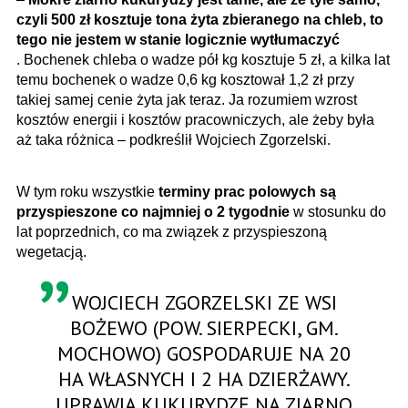
czyli 500 zł kosztuje tona żyta zbieranego na chleb, to
tego nie jestem w stanie logicznie wytłumaczyć
. Bochenek chleba o wadze pół kg kosztuje 5 zł, a kilka lat
temu bochenek o wadze 0,6 kg kosztował 1,2 zł przy
takiej samej cenie żyta jak teraz. Ja rozumiem wzrost
kosztów energii i kosztów pracowniczych, ale żeby była
aż taka różnica – podkreślił Wojciech Zgorzelski.
W tym roku wszystkie
terminy prac polowych są
przyspieszone co najmniej o 2 tygodnie
w stosunku do
lat poprzednich, co ma związek z przyspieszoną
wegetacją.
WOJCIECH ZGORZELSKI ZE WSI
BOŻEWO (POW. SIERPECKI, GM.
MOCHOWO) GOSPODARUJE NA 20
HA WŁASNYCH I 2 HA DZIERŻAWY.
UPRAWIA KUKURYDZĘ NA ZIARNO