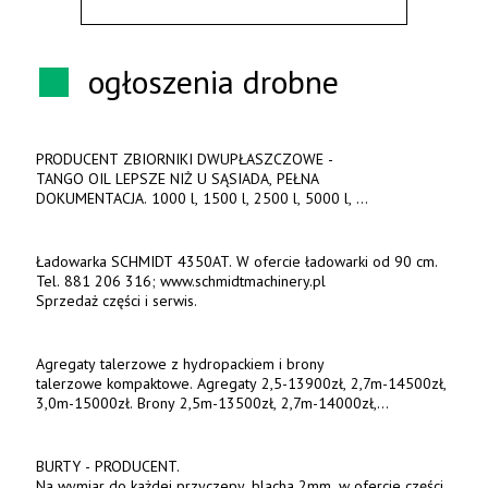
ogłoszenia drobne
PRODUCENT ZBIORNIKI DWUPŁASZCZOWE -
TANGO OIL LEPSZE NIŻ U SĄSIADA, PEŁNA
DOKUMENTACJA. 1000 l, 1500 l, 2500 l, 5000 l,
produkt polski. Dobra cena, szybkie terminy realizacji. Tel. 536
842 737, www.tango-oil.pl
Ładowarka SCHMIDT 4350AT. W ofercie ładowarki od 90 cm.
Tel. 881 206 316; www.schmidtmachinery.pl
Sprzedaż części i serwis.
Agregaty talerzowe z hydropackiem i brony
talerzowe kompaktowe. Agregaty 2,5-13900zł, 2,7m-14500zł,
3,0m-15000zł. Brony 2,5m-13500zł, 2,7m-14000zł,
3,0m-14800zł. Tel. 500 800 106, www.agrieko.pl
BURTY - PRODUCENT.
Na wymiar do każdej przyczepy, blacha 2mm, w ofercie części,