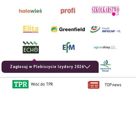
Zagłosuj w Plebiscycie Izydory 2026
Wróć do TPR
TOP news
AgroHorti Media Sp. z o.o. ul. Metalowa 5, 60-118 Poznań. Akta rejestrowe
przechowywane w Sądzie Rejonowym Poznań - Nowe Miasto i Wilda w Poznaniu,
VIII Wydziale Gospodarczym, KRS 0001116269, NIP 7792573719, REGON
529158846, kapitał zakładowy: 3.608.000 PLN.
Wszystkie prezentowane w ramach niniejszego portalu treści są własnością
AgroHorti Media Sp. z o.o, są zastrzeżone i chronione prawem autorskim,
kopiowanie i dalsze rozpowszechnianie treści jest zabronione. (art. 25 ust. 1 pkt 1b
ustawy z 4 lutego 1994 roku o prawie autorskim i prawach pokrewnych.