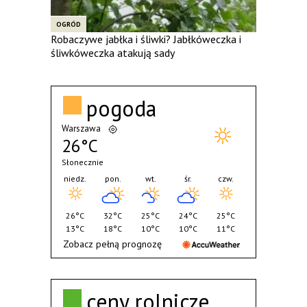
OGRÓD
Robaczywe jabłka i śliwki? Jabłkóweczka i
śliwkóweczka atakują sady
pogoda
Warszawa
26°C
Słonecznie
niedz.
pon.
wt.
śr.
czw.
26°C
32°C
25°C
24°C
25°C
13°C
18°C
10°C
10°C
11°C
Zobacz pełną prognozę
ceny rolnicze