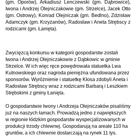
(gm. Oporów), Arkadiusz Lenczewski (gm. Dąbrowice),
Iwona i Andrzej Olejniczakowie (gm. Strzelce), Jacek Otto
(gm. Ostrowy), Konrad Olejniczak (gm. Bedlno), Zdzisław
Adamczyk (gm. Krzyżanów), Radosław i Aneta Strębscy z
rodzicami (gm. Łanięta).
Zwycięzcą konkursu w kategorii gospodarstw zostali
Iwona i Andrzej Olejniczakowie z Dąbkowic w gminie
Strzelce. W ich więc ręce powędrowała statuetka Lwa
Kutnowskiego oraz nagroda pieniężna ufundowana przez
sponsorów. Wyróżnienie i statuetkę Kłosa zdobyli Aneta i
Radosław Strębscy wraz z rodzicami Barbarą i Leszkiem
Strębskimi z gminy Łanięta.
O gospodarstwie Iwony i Andrzeja Olejniczaków pisaliśmy
już na naszych łamach. Prowadzą jedno z największych
w regionie łódzkim gospodarstw wyspecjalizowanych w
produkcji trzody chlewnej. Gospodarują na areale 110 ha
gruntów, a ich chlewnie dostarczają na rynek 11 tys.