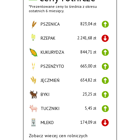
*Prezentowane ceny to średnia z okresu
ostatnich 6 miesięcy.
PSZENICA
823,04 zł
RZEPAK
2.241,68 zł
KUKURYDZA
844,71 zł
PSZENŻYTO
665,00 zł
JĘCZMIEŃ
654,82 zł
BYKI
23,25 zł
TUCZNIKI
5,45 zł
MLEKO
174,09 zł
Zobacz wiecej cen rolniczych