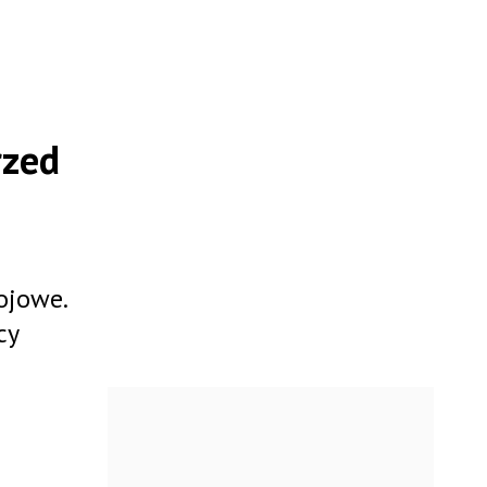
rzed
ojowe.
cy