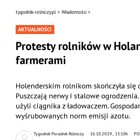
tygodnik-rolniczy.pl
>
Wiadomości
>
AKTUALNOŚCI
Protesty rolników w Holan
farmerami
Holenderskim rolnikom skończyła się ci
Puszczają nerwy i stalowe ogrodzenia.
użyli ciągnika z ładowaczem. Gospoda
wyśrubowanych norm emisji azotu.
Tygodnik Poradnik Rolniczy
16.10.2019., 15:10h
PO