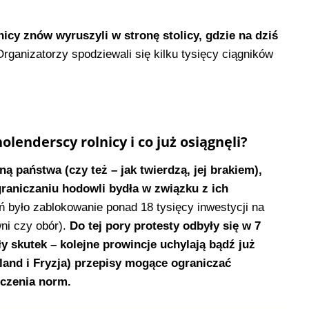
icy znów wyruszyli w stronę stolicy, gdzie na dziś
rganizatorzy spodziewali się kilku tysięcy ciągników
lenderscy rolnicy i co już osiągnęli?
ną państwa (czy też – jak twierdzą, jej brakiem),
raniczaniu hodowli bydła w związku z ich
ń było zablokowanie ponad 18 tysięcy inwestycji na
ni czy obór).
Do tej pory protesty odbyły się w 7
ły skutek – kolejne prowincje uchylają bądź już
rland i Fryzja) przepisy mogące ograniczać
oczenia norm.