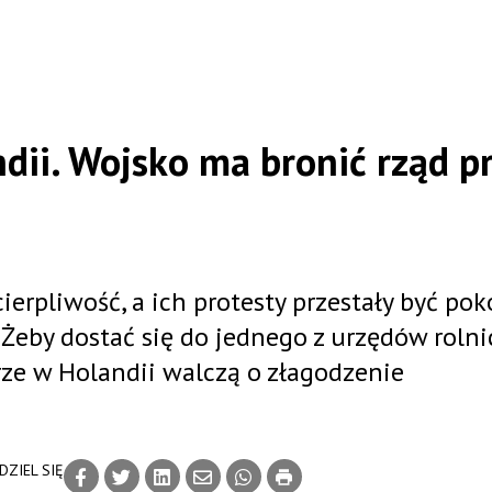
dii. Wojsko ma bronić rząd p
erpliwość, a ich protesty przestały być pok
 Żeby dostać się do jednego z urzędów rolni
rze w Holandii walczą o złagodzenie
DZIEL SIĘ