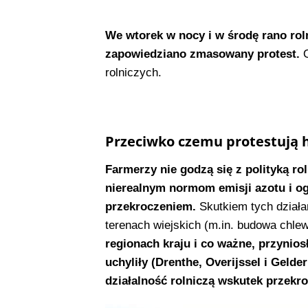
We wtorek w nocy i w środę rano roln
zapowiedziano zmasowany protest.
O
rolniczych.
Przeciwko czemu protestują ho
Farmerzy nie godzą się z polityką rol
nierealnym normom emisji azotu i og
przekroczeniem.
Skutkiem tych działa
terenach wiejskich (m.in. budowa chlew
regionach kraju i co ważne, przynios
uchyliły (Drenthe, Overijssel i Gelde
działalność rolniczą wskutek przekr