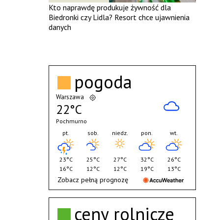
Kto naprawdę produkuje żywność dla
Biedronki czy Lidla? Resort chce ujawnienia
danych
pogoda
Warszawa
22°C
Pochmurno
pt.
sob.
niedz.
pon.
wt.
23°C
25°C
27°C
32°C
26°C
16°C
12°C
12°C
19°C
13°C
Zobacz pełną prognozę
ceny rolnicze