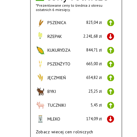
*Prezentowane ceny to średnia z okresu
ostatnich 6 miesięcy.
PSZENICA
823,04 zł
RZEPAK
2.241,68 zł
KUKURYDZA
844,71 zł
PSZENŻYTO
665,00 zł
JĘCZMIEŃ
654,82 zł
BYKI
23,25 zł
TUCZNIKI
5,45 zł
MLEKO
174,09 zł
Zobacz wiecej cen rolniczych