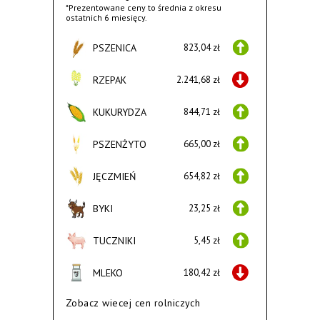
*Prezentowane ceny to średnia z okresu
ostatnich 6 miesięcy.
PSZENICA
823,04 zł
RZEPAK
2.241,68 zł
KUKURYDZA
844,71 zł
PSZENŻYTO
665,00 zł
JĘCZMIEŃ
654,82 zł
BYKI
23,25 zł
TUCZNIKI
5,45 zł
MLEKO
180,42 zł
Zobacz wiecej cen rolniczych