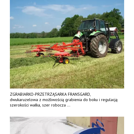
ZGRABIARKO-PRZETRZĄSARKA FRANSGARD,
dwukaruzelowa z możliwością grabienia do boku i regulacją
szerokości wałka, szer robocza
do 6 m. Mocna konstrukcja. Karchex.
Tel. 606 211 056, 507 158 699.