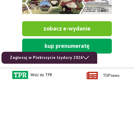
zobacz e-wydanie
kup prenumeratę
Zagłosuj w Plebiscycie Izydory 2026
Wróć do TPR
TOP news
Kontakt i regulaminy
Przydatne linki
Kontakt
Ceny rolnicze
Reklama
Newsletter rolniczy
Polityka prywatności
Rolniczy Alert Cenowy
Regulamin
Pogoda
RODO
Ogłoszenia drobne