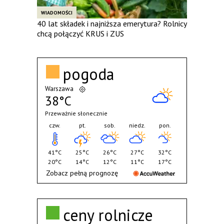
WIADOMOŚCI
40 lat składek i najniższa emerytura? Rolnicy
chcą połączyć KRUS i ZUS
pogoda
Warszawa
38°C
Przeważnie słonecznie
czw.
pt.
sob.
niedz.
pon.
41°C
25°C
26°C
27°C
32°C
20°C
14°C
12°C
11°C
17°C
Zobacz pełną prognozę
ceny rolnicze