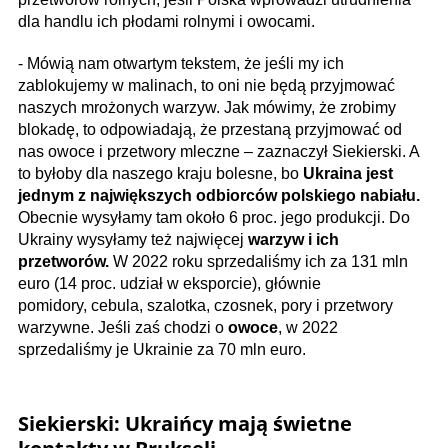
dla handlu ich płodami rolnymi i owocami.
- Mówią nam otwartym tekstem, że jeśli my ich
zablokujemy w malinach, to oni nie będą przyjmować
naszych mrożonych warzyw. Jak mówimy, że zrobimy
blokadę, to odpowiadają, że przestaną przyjmować od
nas owoce i przetwory mleczne – zaznaczył Siekierski. A
to byłoby dla naszego kraju bolesne, bo
Ukraina jest
jednym z największych odbiorców polskiego nabiału.
Obecnie wysyłamy tam około 6 proc. jego produkcji. Do
Ukrainy wysyłamy też najwięcej
warzyw i ich
przetworów.
W 2022 roku sprzedaliśmy ich za 131 mln
euro (14 proc. udział w eksporcie), głównie
pomidory, cebula, szalotka, czosnek, pory i przetwory
warzywne. Jeśli zaś chodzi o
owoce
, w 2022
sprzedaliśmy je Ukrainie za 70 mln euro.
Siekierski: Ukraińcy mają świetne