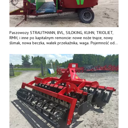
Paszowozy STRAUTMANN, BVL, SILOKING, KUHN, TRIOLIET,
RMH, i inne po kapitalnym remoncie: nowe noże tnące, nowy
ślimak, nowa beczka, wałek przekaźnika, waga. Pojemność od
5m3 - 40m3. Cena od 32 tys. Wozy sprowadzone z Niemiec.
Jesteśmy także producentem nowych paszowozów AKSA, woj.
wielkopolskie, koło Konina. Kontakt: 607 405 691.