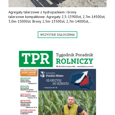
Agregaty talerzowe z hydropackiem i brony
talerzowe kompaktowe. Agregaty 2,5-13900zł, 2,7m-14500zł,
3,0m-15000zł. Brony 2,5m-13500zł, 2,7m-14000zł,
3,0m-14800zł. Tel. 500 800 106, www.agrieko.pl
WSZYSTKIE OGŁOSZENIA