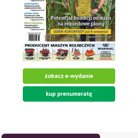
zobacz e-wydanie
kup prenumeratę