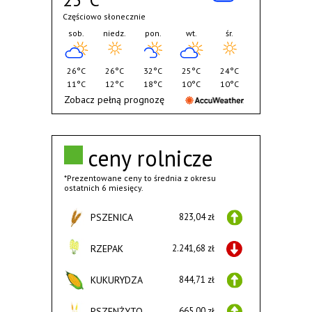
Częściowo słonecznie
sob.
niedz.
pon.
wt.
śr.
26°C
26°C
32°C
25°C
24°C
11°C
12°C
18°C
10°C
10°C
Zobacz pełną prognozę
ceny rolnicze
*Prezentowane ceny to średnia z okresu
ostatnich 6 miesięcy.
PSZENICA
823,04 zł
RZEPAK
2.241,68 zł
KUKURYDZA
844,71 zł
PSZENŻYTO
665,00 zł