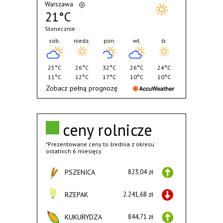
Warszawa
21°C
Słonecznie
sob.
niedz.
pon.
wt.
śr.
25°C
26°C
32°C
26°C
24°C
11°C
12°C
17°C
10°C
10°C
Zobacz pełną prognozę
ceny rolnicze
*Prezentowane ceny to średnia z okresu
ostatnich 6 miesięcy.
PSZENICA
823,04 zł
RZEPAK
2.241,68 zł
KUKURYDZA
844,71 zł