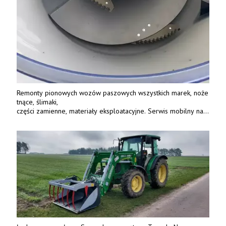
Remonty pionowych wozów paszowych wszystkich marek, noże
tnące, ślimaki,
części zamienne, materiały eksploatacyjne. Serwis mobilny na
terenie całej Polski.
Tel.: 61 285 38 61, 603 626 688.