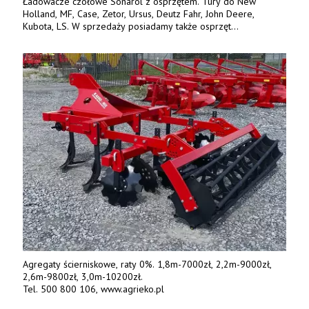
Ładowacze czołowe Sonarol z osprzętem. Tury do New
Holland, MF, Case, Zetor, Ursus, Deutz Fahr, John Deere,
Kubota, LS. W sprzedaży posiadamy także osprzęt
w promocyjnych cenach. Tel. 500 600 106. www.specagro.pl
Agregaty ścierniskowe, raty 0%. 1,8m-7000zł, 2,2m-9000zł,
2,6m-9800zł, 3,0m-10200zł.
Tel. 500 800 106, www.agrieko.pl