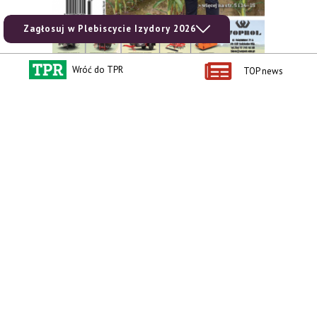
Zagłosuj w Plebiscycie Izydory 2026
Wróć do TPR
TOP news
zobacz e-wydanie
kup prenumeratę
Kontakt i regulaminy
Przydatne linki
Kontakt
Ceny rolnicze
Reklama
Newsletter rolniczy
Polityka prywatności
Rolniczy Alert Cenowy