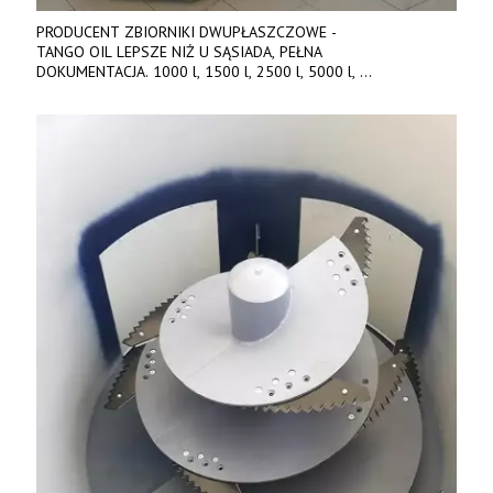
PRODUCENT ZBIORNIKI DWUPŁASZCZOWE -
TANGO OIL LEPSZE NIŻ U SĄSIADA, PEŁNA
DOKUMENTACJA. 1000 l, 1500 l, 2500 l, 5000 l,
produkt polski. Dobra cena, szybkie terminy realizacji. Tel. 536
842 737, www.tango-oil.pl