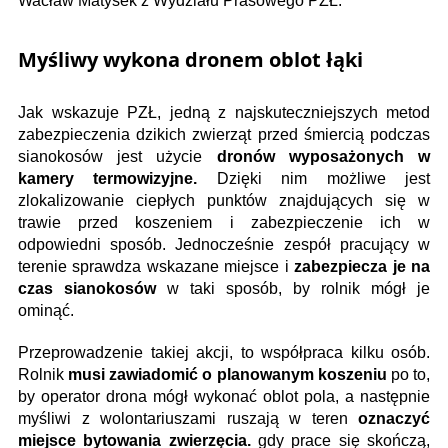
Wacław Matysek z Wydziału Prasowego PZŁ.
Myśliwy wykona dronem oblot łąki
Jak wskazuje PZŁ, jedną z najskuteczniejszych metod
zabezpieczenia dzikich zwierząt przed śmiercią podczas
sianokosów jest użycie
dronów wyposażonych w
kamery termowizyjne.
Dzięki nim możliwe jest
zlokalizowanie ciepłych punktów znajdujących się w
trawie przed koszeniem i zabezpieczenie ich w
odpowiedni sposób. Jednocześnie zespół pracujący w
terenie sprawdza wskazane miejsce i
zabezpiecza je na
czas sianokosów
w taki sposób, by rolnik mógł je
ominąć.
Przeprowadzenie takiej akcji, to współpraca kilku osób.
Rolnik
musi zawiadomić o planowanym koszeniu
po to,
by operator drona mógł wykonać oblot pola, a następnie
myśliwi z wolontariuszami ruszają w teren
oznaczyć
miejsce bytowania zwierzęcia.
gdy prace się skończą,