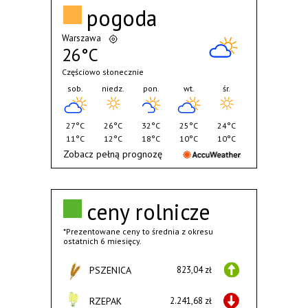
pogoda
Warszawa
26°C
Częściowo słonecznie
sob.
niedz.
pon.
wt.
śr.
27°C
26°C
32°C
25°C
24°C
11°C
12°C
18°C
10°C
10°C
Zobacz pełną prognozę
ceny rolnicze
*Prezentowane ceny to średnia z okresu
ostatnich 6 miesięcy.
PSZENICA
823,04 zł
RZEPAK
2.241,68 zł