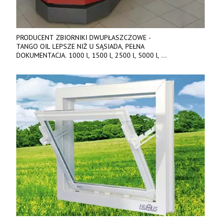
PRODUCENT ZBIORNIKI DWUPŁASZCZOWE -
TANGO OIL LEPSZE NIŻ U SĄSIADA, PEŁNA
DOKUMENTACJA. 1000 l, 1500 l, 2500 l, 5000 l,
produkt polski. Dobra cena, szybkie terminy realizacji. Tel. 536
842 737, www.tango-oil.pl