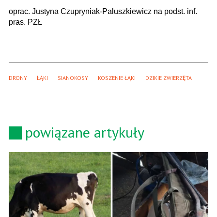
oprac. Justyna Czupryniak-Paluszkiewicz na podst. inf.
pras. PZŁ
DRONY
ŁĄKI
SIANOKOSY
KOSZENIE ŁĄKI
DZIKIE ZWIERZĘTA
powiązane artykuły