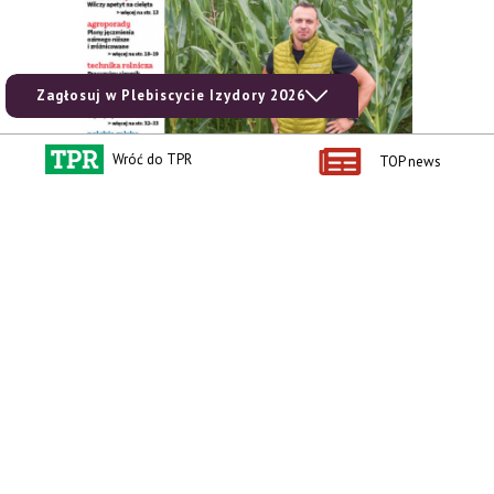
Zagłosuj w Plebiscycie Izydory 2026
Wróć do TPR
TOP news
zobacz e-wydanie
kup prenumeratę