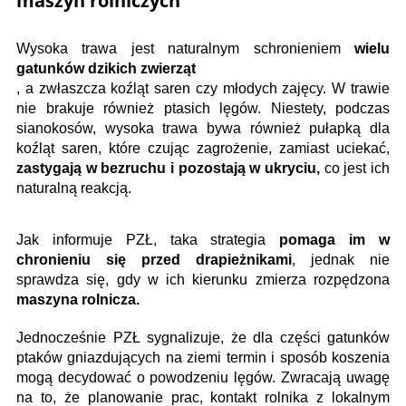
maszyn rolniczych
Wysoka trawa jest naturalnym schronieniem
wielu
gatunków dzikich zwierząt
, a zwłaszcza koźląt saren czy młodych zajęcy. W trawie
nie brakuje również ptasich lęgów. Niestety, podczas
sianokosów, wysoka trawa bywa również pułapką dla
koźląt saren, które czując zagrożenie, zamiast uciekać,
zastygają w bezruchu i pozostają w ukryciu,
co jest ich
naturalną reakcją.
Jak informuje PZŁ, taka strategia
pomaga im w
chronieniu się przed drapieżnikami
, jednak nie
sprawdza się, gdy w ich kierunku zmierza rozpędzona
maszyna rolnicza.
Jednocześnie PZŁ sygnalizuje, że dla części gatunków
ptaków gniazdujących na ziemi termin i sposób koszenia
mogą decydować o powodzeniu lęgów. Zwracają uwagę
na to, że planowanie prac, kontakt rolnika z lokalnym