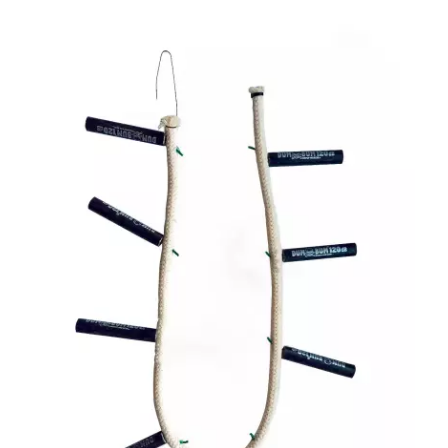
– 15 lub 18 mm. Możliwa wymiana i dowóz na miejsce – cała
Polska. Tel. 609 144 596.