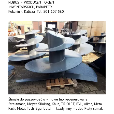
HUBUS – PRODUCENT OKIEN
INWENTARSKICH, PARAPETY.
Kokanin k. Kalisza, Tel. 501-107-580.
Ślimaki do paszowozów – nowe lub regenerowane.
Strautmann, Meyer Siloking, Khun, TRIOLET, BVL, Alima, Metal-
Fach, Metal-Tech, Sgariboldi – każdy inny model. Płaty ślimaka
wykonane z blachy o podwyższonej wytrzymałości na ścieranie