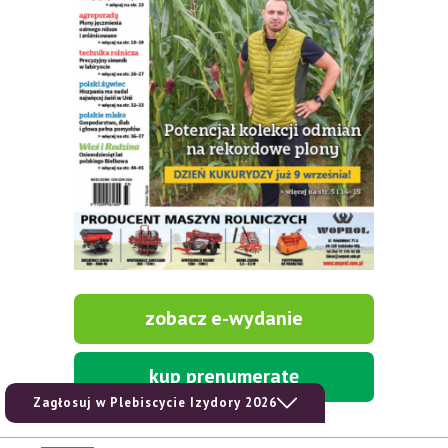
zobacz e-wydanie
kup prenumeratę
Zagłosuj w Plebiscycie Izydory 2026