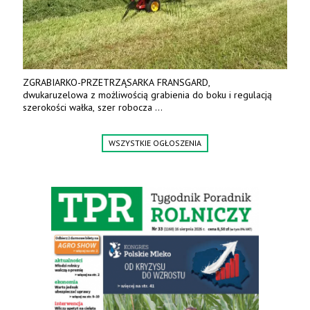
ZGRABIARKO-PRZETRZĄSARKA FRANSGARD,
dwukaruzelowa z możliwością grabienia do boku i regulacją
szerokości wałka, szer robocza
do 6 m. Mocna konstrukcja. Karchex.
Tel. 606 211 056, 507 158 699.
WSZYSTKIE OGŁOSZENIA