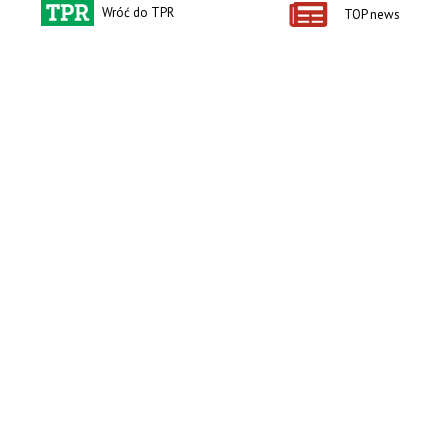
Wróć do TPR
TOP news
Kontakt i regulaminy
Przydatne linki
Kontakt
Ceny rolnicze
Reklama
Newsletter rolniczy
Polityka prywatności
Rolniczy Alert Cenowy
Regulamin
Pogoda
RODO
Ogłoszenia drobne
Konkursy TPR
e-Wydania TPR
Kącik Samotnych Serc
Porgram TV
agrarsklep.pl
RSS
Produkty dla Ciebie
Kategorie