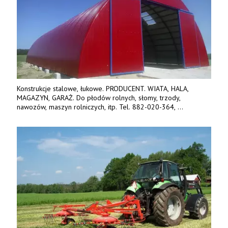
Konstrukcje stalowe, łukowe. PRODUCENT. WIATA, HALA,
MAGAZYN, GARAŻ. Do płodów rolnych, słomy, trzody,
nawozów, maszyn rolniczych, itp. Tel. 882-020-364,
664-125-869, 604-407-206. www.olimet.eu