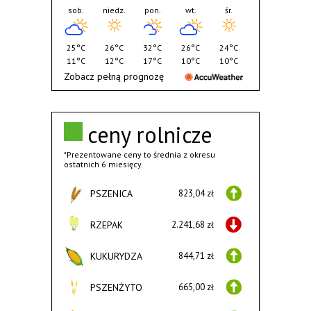
sob.
niedz.
pon.
wt.
śr.
25°C
26°C
32°C
26°C
24°C
11°C
12°C
17°C
10°C
10°C
Zobacz pełną prognozę
ceny rolnicze
*Prezentowane ceny to średnia z okresu
ostatnich 6 miesięcy.
PSZENICA
823,04 zł
RZEPAK
2.241,68 zł
KUKURYDZA
844,71 zł
PSZENŻYTO
665,00 zł