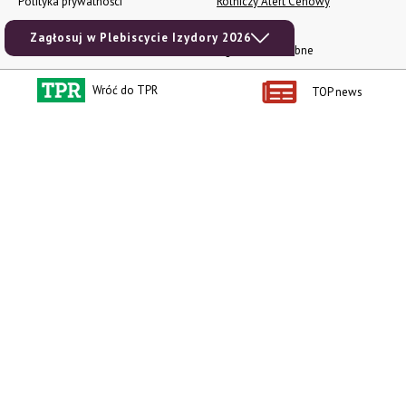
Polityka prywatności
Rolniczy Alert Cenowy
Regulamin
Pogoda
Zagłosuj w Plebiscycie Izydory 2026
RODO
Ogłoszenia drobne
Konkursy TPR
Wróć do TPR
TOP news
e-Wydania TPR
Kącik Samotnych Serc
Porgram TV
agrarsklep.pl
RSS
Produkty dla Ciebie
Kategorie
Zamów prenumeratę TPR
Wiadomości
Kup Tygodnik
Rynki
Album 40 lat na biegu.
Pieniądze
Niezawodne maszyny polskiej
Prawo
wsi
Uprawa
Publikacja Wapnowanie to
konieczność
Maszyny