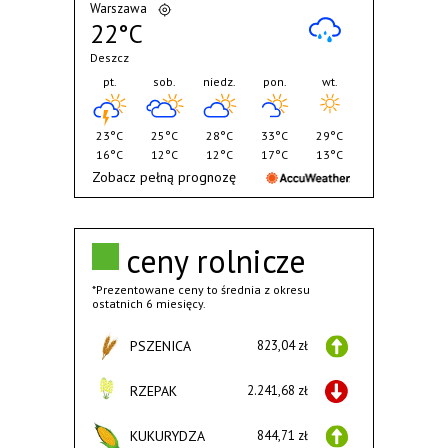
Warszawa
22°C
Deszcz
pt.
sob.
niedz.
pon.
wt.
23°C
25°C
28°C
33°C
29°C
16°C
12°C
12°C
17°C
13°C
Zobacz pełną prognozę
ceny rolnicze
*Prezentowane ceny to średnia z okresu
ostatnich 6 miesięcy.
PSZENICA
823,04 zł
RZEPAK
2.241,68 zł
KUKURYDZA
844,71 zł