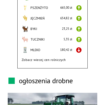
PSZENŻYTO
665,00 zł
JĘCZMIEŃ
654,82 zł
BYKI
23,25 zł
TUCZNIKI
5,35 zł
MLEKO
180,42 zł
Zobacz wiecej cen rolniczych
ogłoszenia drobne