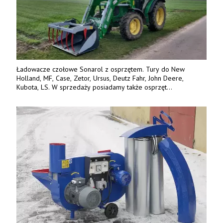
Ładowacze czołowe Sonarol z osprzętem. Tury do New
Holland, MF, Case, Zetor, Ursus, Deutz Fahr, John Deere,
Kubota, LS. W sprzedaży posiadamy także osprzęt
w promocyjnych cenach. Tel. 500 600 106. www.specagro.pl