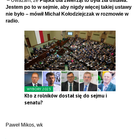
– Uważam, że
Piątka dla zwierząt to była zła ustawa.
Jestem po to w sejmie, aby nigdy więcej takiej ustawy
nie było – mówił Michał Kołodziejczak w rozmowie w
radio.
WYBORY 2023
Kto z rolników dostał się do sejmu i
senatu?
Paweł Mikos, wk