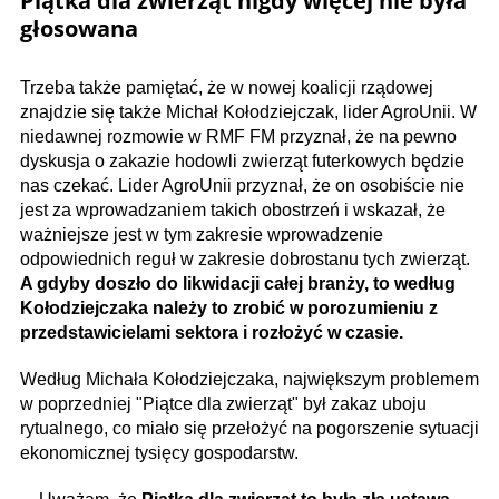
Piątka dla zwierząt nigdy więcej nie była
głosowana
Trzeba także pamiętać, że w nowej koalicji rządowej
znajdzie się także Michał Kołodziejczak, lider AgroUnii. W
niedawnej rozmowie w RMF FM przyznał, że na pewno
dyskusja o zakazie hodowli zwierząt futerkowych będzie
nas czekać. Lider AgroUnii przyznał, że on osobiście nie
jest za wprowadzaniem takich obostrzeń i wskazał, że
ważniejsze jest w tym zakresie wprowadzenie
odpowiednich reguł w zakresie dobrostanu tych zwierząt.
A gdyby doszło do likwidacji całej branży, to według
Kołodziejczaka należy to zrobić w porozumieniu z
przedstawicielami sektora i rozłożyć w czasie.
Według Michała Kołodziejczaka, największym problemem
w poprzedniej "Piątce dla zwierząt" był zakaz uboju
rytualnego, co miało się przełożyć na pogorszenie sytuacji
ekonomicznej tysięcy gospodarstw.