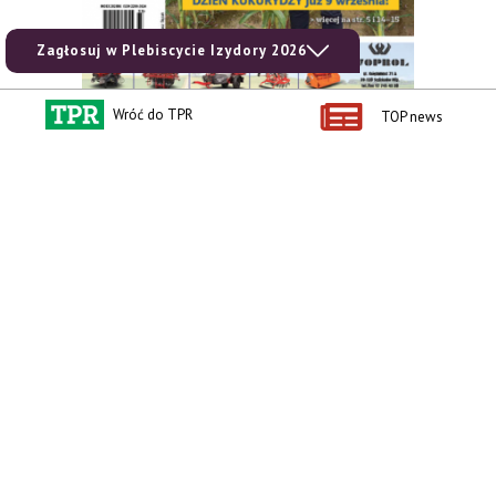
Zagłosuj w Plebiscycie Izydory 2026
Wróć do TPR
TOP news
zobacz e-wydanie
kup prenumeratę
Kontakt i regulaminy
Przydatne linki
Kontakt
Ceny rolnicze
Reklama
Newsletter rolniczy
Polityka prywatności
Rolniczy Alert Cenowy