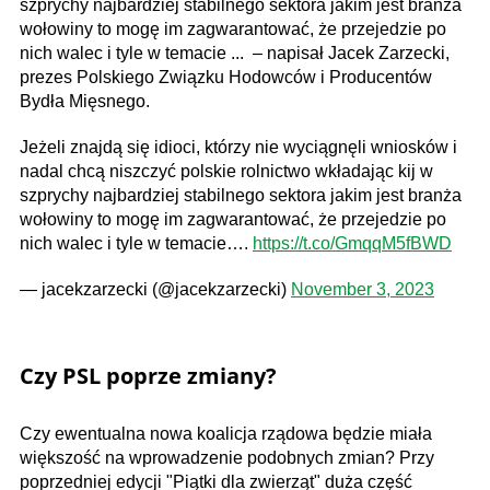
szprychy najbardziej stabilnego sektora jakim jest branża
wołowiny to mogę im zagwarantować, że przejedzie po
nich walec i tyle w temacie ... – napisał Jacek Zarzecki,
prezes Polskiego Związku Hodowców i Producentów
Bydła Mięsnego.
Jeżeli znajdą się idioci, którzy nie wyciągnęli wniosków i
nadal chcą niszczyć polskie rolnictwo wkładając kij w
szprychy najbardziej stabilnego sektora jakim jest branża
wołowiny to mogę im zagwarantować, że przejedzie po
nich walec i tyle w temacie….
https://t.co/GmqqM5fBWD
— jacekzarzecki (@jacekzarzecki)
November 3, 2023
Czy PSL poprze zmiany?
Czy ewentualna nowa koalicja rządowa będzie miała
większość na wprowadzenie podobnych zmian? Przy
poprzedniej edycji "Piątki dla zwierząt" duża część