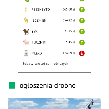
PSZENŻYTO
665,00 zł
JĘCZMIEŃ
654,82 zł
BYKI
23,25 zł
TUCZNIKI
5,45 zł
MLEKO
174,09 zł
Zobacz wiecej cen rolniczych
ogłoszenia drobne