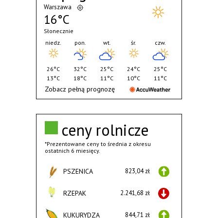
Warszawa
16°C
Słonecznie
niedz.
pon.
wt.
śr.
czw.
26°C
32°C
25°C
24°C
25°C
13°C
18°C
11°C
10°C
11°C
Zobacz pełną prognozę
ceny rolnicze
*Prezentowane ceny to średnia z okresu
ostatnich 6 miesięcy.
PSZENICA
823,04 zł
RZEPAK
2.241,68 zł
KUKURYDZA
844,71 zł