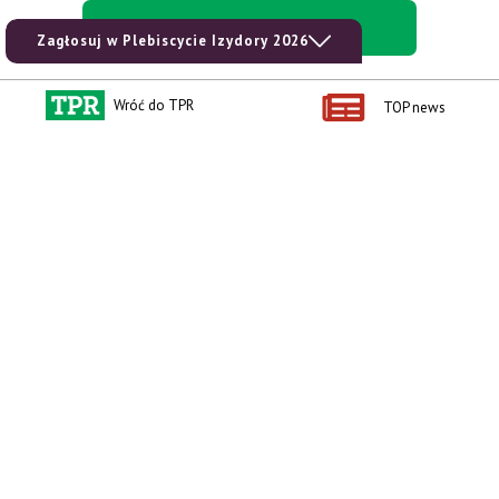
kup prenumeratę
Zagłosuj w Plebiscycie Izydory 2026
Wróć do TPR
TOP news
Kontakt i regulaminy
Przydatne linki
Kontakt
Ceny rolnicze
Reklama
Newsletter rolniczy
Polityka prywatności
Rolniczy Alert Cenowy
Regulamin
Pogoda
RODO
Ogłoszenia drobne
Konkursy TPR
e-Wydania TPR
Kącik Samotnych Serc
Porgram TV
agrarsklep.pl