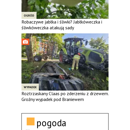
OGRÓD
Robaczywe jabłka i śliwki? Jabłkóweczka i
śliwkóweczka atakują sady
WYPADEK
Roztrzaskany Claas po zderzeniu z drzewem.
Groźny wypadek pod Braniewem
pogoda