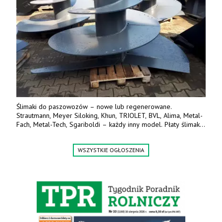
Ślimaki do paszowozów – nowe lub regenerowane.
Strautmann, Meyer Siloking, Khun, TRIOLET, BVL, Alima, Metal-
Fach, Metal-Tech, Sgariboldi – każdy inny model. Płaty ślimaka
wykonane z blachy o podwyższonej wytrzymałości na ścieranie
– 15 lub 18 mm. Możliwa wymiana i dowóz na miejsce – cała
WSZYSTKIE OGŁOSZENIA
Polska. Tel. 609 144 596.