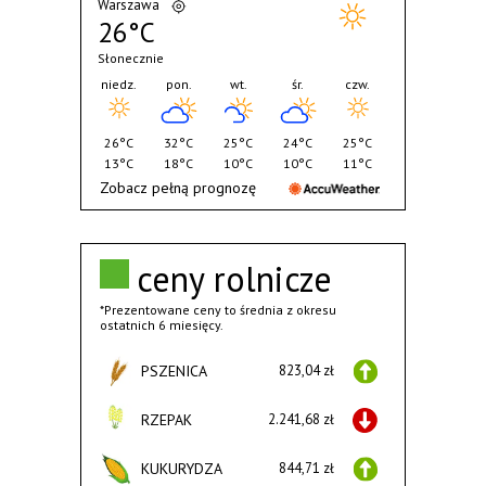
Warszawa
26°C
Słonecznie
niedz.
pon.
wt.
śr.
czw.
26°C
32°C
25°C
24°C
25°C
13°C
18°C
10°C
10°C
11°C
Zobacz pełną prognozę
ceny rolnicze
*Prezentowane ceny to średnia z okresu
ostatnich 6 miesięcy.
PSZENICA
823,04 zł
RZEPAK
2.241,68 zł
KUKURYDZA
844,71 zł