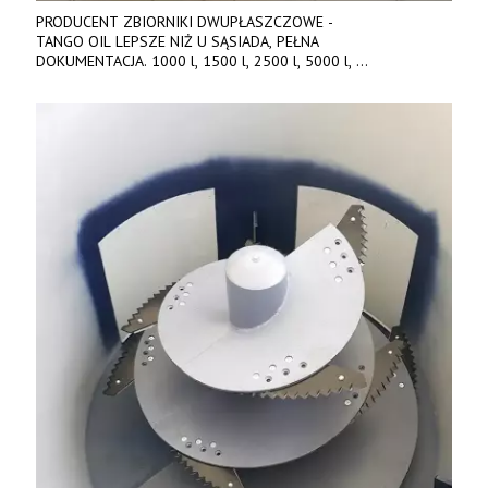
PRODUCENT ZBIORNIKI DWUPŁASZCZOWE -
TANGO OIL LEPSZE NIŻ U SĄSIADA, PEŁNA
DOKUMENTACJA. 1000 l, 1500 l, 2500 l, 5000 l,
produkt polski. Dobra cena, szybkie terminy realizacji. Tel. 536
842 737, www.tango-oil.pl