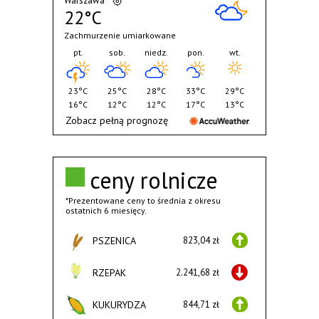
Warszawa
22°C
Zachmurzenie umiarkowane
pt.
sob.
niedz.
pon.
wt.
23°C
25°C
28°C
33°C
29°C
16°C
12°C
12°C
17°C
13°C
Zobacz pełną prognozę
ceny rolnicze
*Prezentowane ceny to średnia z okresu
ostatnich 6 miesięcy.
PSZENICA
823,04 zł
RZEPAK
2.241,68 zł
KUKURYDZA
844,71 zł