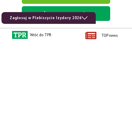
kup prenumeratę
Zagłosuj w Plebiscycie Izydory 2026
Wróć do TPR
TOP news
Kontakt i regulaminy
Przydatne linki
Kontakt
Ceny rolnicze
Reklama
Newsletter rolniczy
Polityka prywatności
Rolniczy Alert Cenowy
Regulamin
Pogoda
RODO
Ogłoszenia drobne
Konkursy TPR
e-Wydania TPR
Kącik Samotnych Serc
Porgram TV