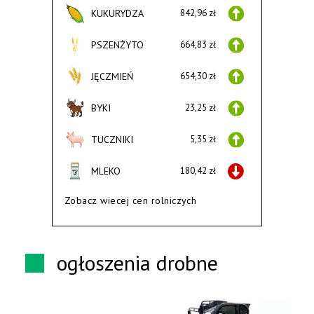
KUKURYDZA
842,96 zł
PSZENŻYTO
664,83 zł
JĘCZMIEŃ
654,30 zł
BYKI
23,25 zł
TUCZNIKI
5,35 zł
MLEKO
180,42 zł
Zobacz wiecej cen rolniczych
ogłoszenia drobne