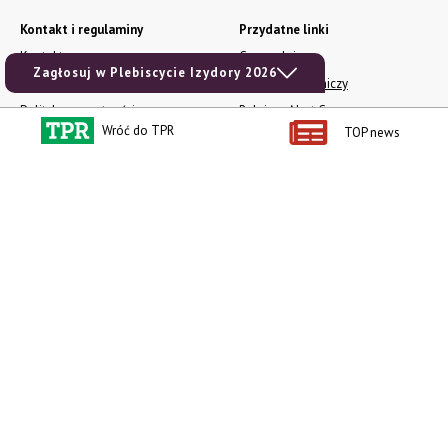
Kontakt i regulaminy
Przydatne linki
Kontakt
Ceny rolnicze
Zagłosuj w Plebiscycie Izydory 2026
Reklama
Newsletter rolniczy
Polityka prywatności
Rolniczy Alert Cenowy
Wróć do TPR
TOP news
Regulamin
Pogoda
RODO
Ogłoszenia drobne
Konkursy TPR
e-Wydania TPR
Kącik Samotnych Serc
Porgram TV
agrarsklep.pl
RSS
Produkty dla Ciebie
Kategorie
Zamów prenumeratę TPR
Wiadomości
Kup Tygodnik
Rynki