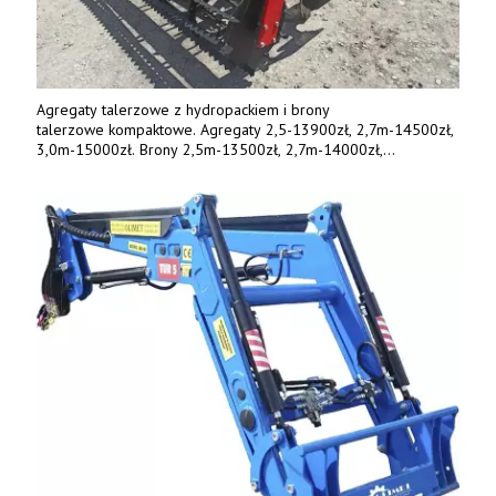
Agregaty talerzowe z hydropackiem i brony
talerzowe kompaktowe. Agregaty 2,5-13900zł, 2,7m-14500zł,
3,0m-15000zł. Brony 2,5m-13500zł, 2,7m-14000zł,
3,0m-14800zł. Tel. 500 800 106, www.agrieko.pl