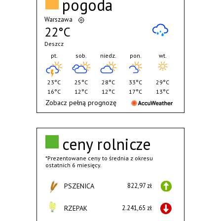
pogoda
Warszawa
22°C
Deszcz
pt.
sob.
niedz.
pon.
wt.
23°C
25°C
28°C
33°C
29°C
16°C
12°C
12°C
17°C
13°C
Zobacz pełną prognozę
ceny rolnicze
*Prezentowane ceny to średnia z okresu
ostatnich 6 miesięcy.
PSZENICA
822,97 zł
RZEPAK
2.241,65 zł