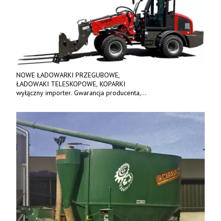
NOWE ŁADOWARKI PRZEGUBOWE,
ŁADOWAKI TELESKOPOWE, KOPARKI
wyłączny importer. Gwarancja producenta,
bogate wyposażenie, prosta konstrukcja.
Ceny od 69 000 zł netto wraz z osprzętem.
Tel: 509-365-675. www.kmm.info.pl